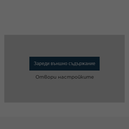
Зареди външно съдържание
Отвори настройките