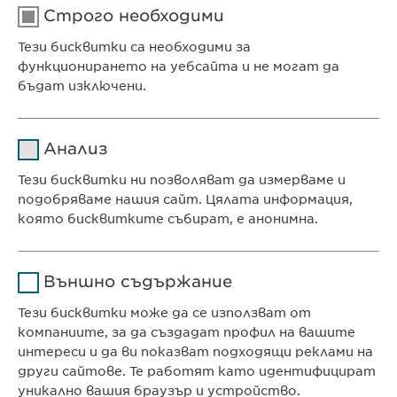
Строго необходими
Тези бисквитки са необходими за
функционирането на уебсайта и не могат да
бъдат изключени.
Име
cookie_optin
Анализ
Доставчик
sgalinski
Тези бисквитки ни позволяват да измерваме и
Ewopharma Ltd
подобряваме нашия сайт. Цялата информация,
Продължителност
1 година
ул. „8-ми декември“ № 13
която бисквитките събират, е анонимна.
София 1700
Съхранява състоянието
Име
Google Analytics
България
на съгласието на
Цел
Външно съдържание
бисквитките на
Доставчик
Google
потребителите.
Тези бисквитки може да се използват от
компаниите, за да създадат профил на вашите
КОНТАКТ
Продължителност
1 day
интереси и да ви показват подходящи реклами на
Телефон: +359 2 962 12 00
други сайтове. Те работят като идентифицират
Цел
Generates statistical data.
e-mail:
info@
ewopharma.bg
уникално вашия браузър и устройство.