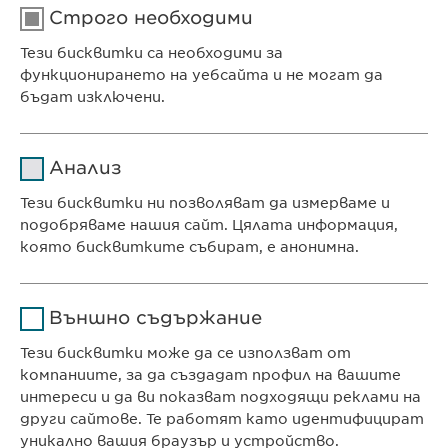
Строго необходими
Тези бисквитки са необходими за
функционирането на уебсайта и не могат да
бъдат изключени.
Име
cookie_optin
Анализ
Доставчик
sgalinski
Тези бисквитки ни позволяват да измерваме и
Ewopharma Ltd
подобряваме нашия сайт. Цялата информация,
Продължителност
1 година
ул. „8-ми декември“ № 13
която бисквитките събират, е анонимна.
София 1700
Съхранява състоянието
Име
Google Analytics
България
на съгласието на
Цел
Външно съдържание
бисквитките на
Доставчик
Google
потребителите.
Тези бисквитки може да се използват от
компаниите, за да създадат профил на вашите
КОНТАКТ
Продължителност
1 day
интереси и да ви показват подходящи реклами на
Телефон: +359 2 962 12 00
други сайтове. Те работят като идентифицират
Цел
Generates statistical data.
e-mail:
info@
ewopharma.bg
уникално вашия браузър и устройство.