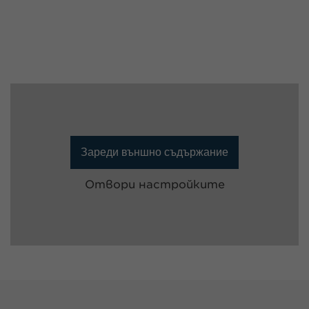
Зареди външно съдържание
Отвори настройките