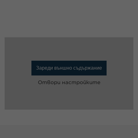
Зареди външно съдържание
Отвори настройките