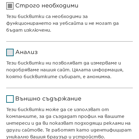
Строго необходими
Тези бисквитки са необходими за
функционирането на уебсайта и не могат да
бъдат изключени.
Име
cookie_optin
Анализ
Доставчик
sgalinski
Тези бисквитки ни позволяват да измерваме и
Ewopharma Ltd
подобряваме нашия сайт. Цялата информация,
Продължителност
1 година
ул. „8-ми декември“ № 13
която бисквитките събират, е анонимна.
София 1700
Съхранява състоянието
Име
Google Analytics
България
на съгласието на
Цел
Външно съдържание
бисквитките на
Доставчик
Google
потребителите.
Тези бисквитки може да се използват от
компаниите, за да създадат профил на вашите
КОНТАКТ
Продължителност
1 day
интереси и да ви показват подходящи реклами на
Телефон: +359 2 962 12 00
други сайтове. Те работят като идентифицират
Цел
Generates statistical data.
e-mail:
info@
ewopharma.bg
уникално вашия браузър и устройство.