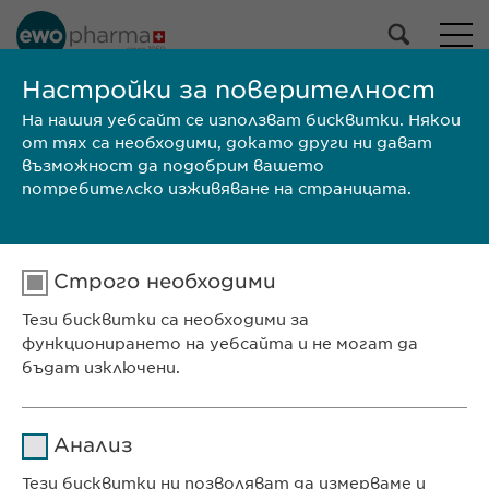
НАШЕТО ПОРТФОЛИО
Настройки за поверителност
На нашия уебсайт се използват бисквитки. Някои
Всички продукти
от тях са необходими, докато други ни дават
Лекарствени продукти
възможност да подобрим вашето
Продукти без рецепта
потребителско изживяване на страницата.
Избери
Строго необходими
ТЪРСИ
Тези бисквитки са необходими за
Размер на
КХП/
Марка
Производител
функционирането на уебсайта и не могат да
опаковката
ЛП
бъдат изключени.
Ewopharma Ltd
ул. „8-ми декември“ № 13
Име
cookie_optin
Анализ
София 1700
Доставчик
sgalinski
България
Тези бисквитки ни позволяват да измерваме и