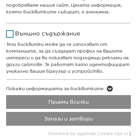
подобряваме нашия сайт. Цялата информация,
Продължителност
1 година
която бисквитките събират, е анонимна.
КОНТАКТ
Съхранява състоянието
Име
Google Analytics
Телефон: +359 2 962 12 00
на съгласието на
Цел
Външно съдържание
бисквитките на
e-mail:
info@
ewopharma.bg
Доставчик
Google
потребителите.
Тези бисквитки може да се използват от
contact@
ewopharma.bg
компаниите, за да създадат профил на вашите
Продължителност
1 day
интереси и да ви показват подходящи реклами на
ПОЛИТИКА ЗА
ПОЛИТИКА НА
други сайтове. Те работят като идентифицират
Цел
Generates statistical data.
ПОВЕРИТЕЛНОСТ
БИСКВИТКИТЕ
уникално вашия браузър и устройство.
Авторски права
VPOIS
Име
LinkedIn
Име
vuid
Покажи информацията за бисквитките
Доставчик
LinkedIn
Приеми всички
Copyright © Ewopharma AG
Доставчик
Vimeo
Продължителност
2 години
Продължителност
2 years
Запази и затвори
Проследяване
Collects data on users
Цел
Powered by sgalinski Cookie Opt In
|
Цел
използването на
visiting the website.