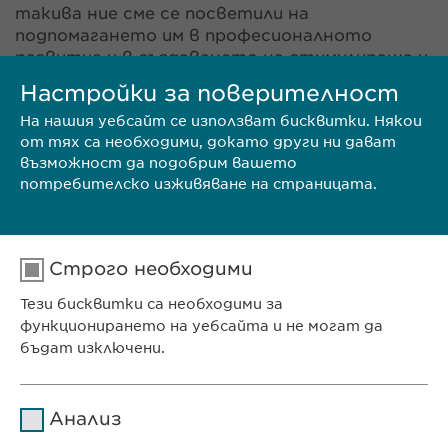
такива ние сме се посветили на
подпомагането им в професионалното
развитие и в създаването на стимулираща и
мотивираща работна среда. Ценностите на
Настройки за поверителност
уважение, непредубеденост, прозрачност и
На нашия уебсайт се използват бисквитки. Някои
предприемачество са част от културата на
от тях са необходими, докато други ни дават
нашата компания и ние търсим тези
възможност да подобрим вашето
качества в потенциалните кандидати.
потребителско изживяване на страницата.
Приличат ли на Вас? Разгледайте
свободните ни длъжности и ни изпратете
Вашата молба.
Строго необходими
Тези бисквитки са необходими за
функционирането на уебсайта и не могат да
бъдат изключени.
ЗАЯВКА ЗА ПОЗИЦИЯ
Име
cookie_optin
Анализ
Доставчик
sgalinski