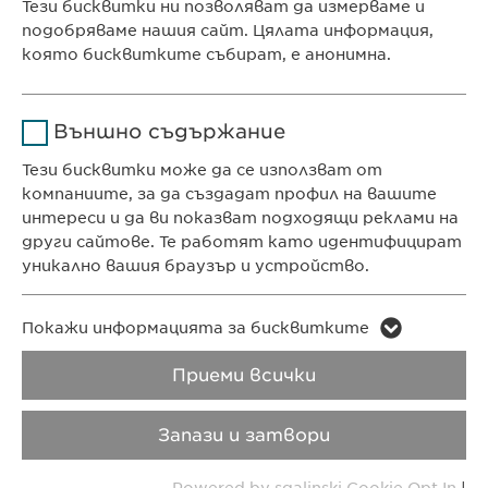
Тези бисквитки ни позволяват да измерваме и
Ewopharma Ltd
подобряваме нашия сайт. Цялата информация,
Продължителност
1 година
ул. „8-ми декември“ № 13
която бисквитките събират, е анонимна.
София 1700
Съхранява състоянието
Име
Google Analytics
България
на съгласието на
Цел
Външно съдържание
бисквитките на
Доставчик
Google
потребителите.
Тези бисквитки може да се използват от
компаниите, за да създадат профил на вашите
КОНТАКТ
Продължителност
1 day
интереси и да ви показват подходящи реклами на
Телефон: +359 2 962 12 00
други сайтове. Те работят като идентифицират
e-mail:
info@
ewopharma.bg
Цел
Generates statistical data.
уникално вашия браузър и устройство.
contact@
ewopharma.bg
Име
LinkedIn
Име
vuid
Покажи информацията за бисквитките
ПОЛИТИКА ЗА
ПОЛИТИКА НА
Доставчик
LinkedIn
ПОВЕРИТЕЛНОСТ
БИСКВИТКИТЕ
Приеми всички
Доставчик
Vimeo
Продължителност
2 години
Продължителност
2 years
Авторски права
VPOIS
Запази и затвори
Проследяване
Collects data on users
Цел