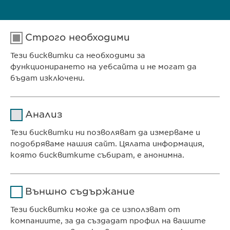
Телефон: (00359 2) 962 12 00;
Строго необходими
Факс: (00359 2) 868 39 68
Тези бисквитки са необходими за
функционирането на уебсайта и не могат да
E-mail:
contact@
ewopharma.bg
;
бъдат изключени.
info@
ewopharma.bg
Име
cookie_optin
Анализ
Доставчик
sgalinski
Тези бисквитки ни позволяват да измерваме и
Ewopharma Ltd
подобряваме нашия сайт. Цялата информация,
Продължителност
1 година
ул. „8-ми декември“ № 13
която бисквитките събират, е анонимна.
София 1700
Съхранява състоянието
Име
Google Analytics
България
на съгласието на
Цел
Външно съдържание
бисквитките на
Доставчик
Google
потребителите.
Тези бисквитки може да се използват от
компаниите, за да създадат профил на вашите
КОНТАКТ
Продължителност
1 day