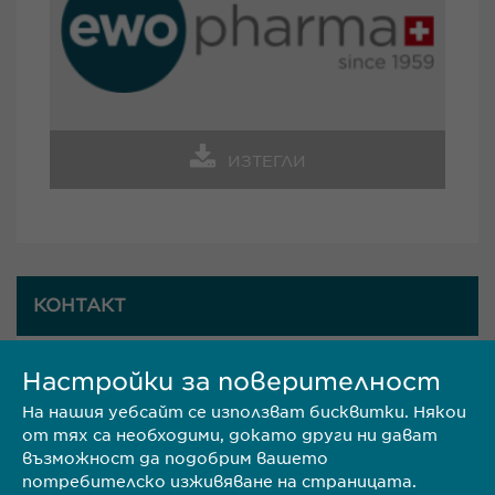
ИЗТЕГЛИ
КОНТАКТ
Настройки за поверителност
Ewopharma България
На нашия уебсайт се използват бисквитки. Някои
Адрес: гр. София 1618,
от тях са необходими, докато други ни дават
възможност да подобрим вашето
потребителско изживяване на страницата.
ул. Пирински проход 24