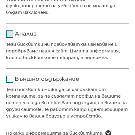
функционирането на уебсайта и не могат да
E-mail:
contact@
ewopharma.bg
;
бъдат изключени.
info@
ewopharma.bg
Име
cookie_optin
Анализ
Доставчик
sgalinski
Тези бисквитки ни позволяват да измерваме и
Ewopharma Ltd
подобряваме нашия сайт. Цялата информация,
Продължителност
1 година
ул. „8-ми декември“ № 13
която бисквитките събират, е анонимна.
София 1700
Съхранява състоянието
Име
Google Analytics
България
на съгласието на
Цел
Външно съдържание
бисквитките на
Доставчик
Google
потребителите.
Тези бисквитки може да се използват от
компаниите, за да създадат профил на вашите
КОНТАКТ
Продължителност
1 day
интереси и да ви показват подходящи реклами на
Телефон: +359 2 962 12 00
други сайтове. Те работят като идентифицират
Цел
Generates statistical data.
e-mail:
info@
ewopharma.bg
уникално вашия браузър и устройство.
contact@
ewopharma.bg
Име
LinkedIn
Име
vuid
Покажи информацията за бисквитките