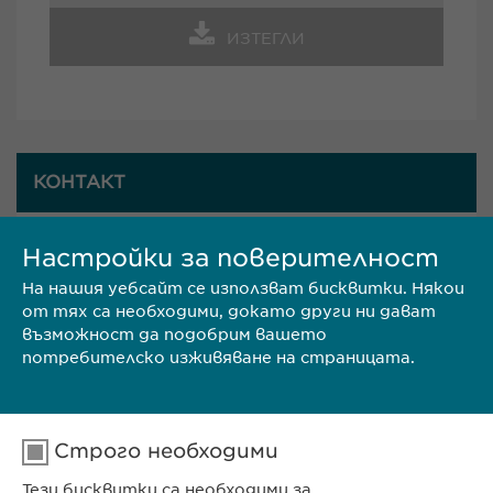
ИЗТЕГЛИ
КОНТАКТ
Настройки за поверителност
Ewopharma България
На нашия уебсайт се използват бисквитки. Някои
Адрес: гр. София 1618,
от тях са необходими, докато други ни дават
възможност да подобрим вашето
потребителско изживяване на страницата.
ул. Пирински проход 24
Телефон: (00359 2) 962 12 00;
Строго необходими
Факс: (00359 2) 868 39 68
Тези бисквитки са необходими за