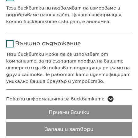
Доставчик
sgalinski
Тези бисквитки ни позволяват да измерваме и
Ewopharma Ltd
подобряваме нашия сайт. Цялата информация,
Продължителност
1 година
ул. „8-ми декември“ № 13
която бисквитките събират, е анонимна.
София 1700
Съхранява състоянието
Име
Google Analytics
България
на съгласието на
Цел
Външно съдържание
бисквитките на
Доставчик
Google
потребителите.
Тези бисквитки може да се използват от
компаниите, за да създадат профил на вашите
КОНТАКТ
Продължителност
1 day
интереси и да ви показват подходящи реклами на
Телефон: +359 2 962 12 00
други сайтове. Те работят като идентифицират
Цел
Generates statistical data.
e-mail:
info@
ewopharma.bg
уникално вашия браузър и устройство.
contact@
ewopharma.bg
Име
LinkedIn
Име
vuid
Покажи информацията за бисквитките
ПОЛИТИКА ЗА
ПОЛИТИКА НА
Доставчик
LinkedIn
ПОВЕРИТЕЛНОСТ
БИСКВИТКИТЕ
Приеми всички
Доставчик
Vimeo
Продължителност
2 години
Продължителност
2 years
Авторски права
VPOIS
Запази и затвори