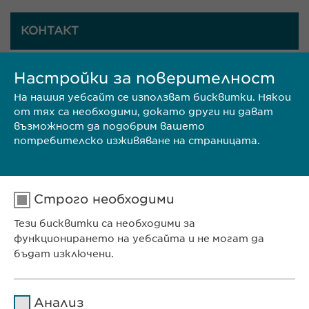
КОНТАКТ
Настройки за поверителност
Ewopharma България
На нашия уебсайт се използват бисквитки. Някои
Адрес: гр. София 1618,
от тях са необходими, докато други ни дават
възможност да подобрим вашето
потребителско изживяване на страницата.
ул. Пирински проход 24
Телефон: (00359 2) 962 12 00;
Строго необходими
Факс: (00359 2) 868 39 68
Тези бисквитки са необходими за
функционирането на уебсайта и не могат да
E-mail:
contact@
ewopharma.bg
;
бъдат изключени.
info@
ewopharma.bg
Име
cookie_optin
Анализ