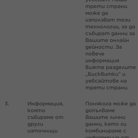
трети страни
може да
използват тези
технологии, за да
събират данни за
Вашите онлайн
дейности. За
повече
информация
вижте разделите
„Бисквитки“ и
уебсайтове на
трети страни.
3.
Информация,
Понякога може да
която
допълваме
събираме от
Вашите лични
други
данни, като ги
източници
комбинираме с
информация от