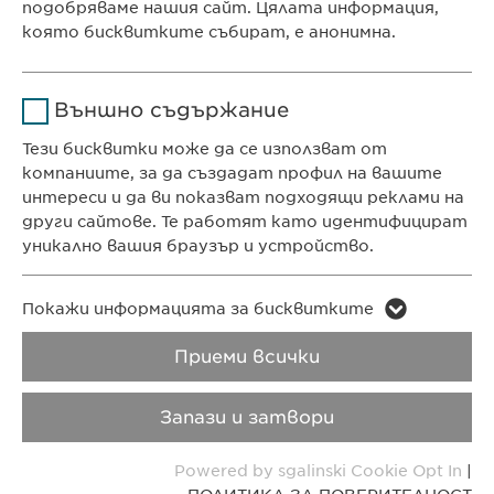
Ewopharma Ltd
подобряваме нашия сайт. Цялата информация,
Продължителност
1 година
ул. „8-ми декември“ № 13
която бисквитките събират, е анонимна.
София 1700
Съхранява състоянието
Име
Google Analytics
България
на съгласието на
Цел
Външно съдържание
бисквитките на
Доставчик
Google
потребителите.
Тези бисквитки може да се използват от
компаниите, за да създадат профил на вашите
КОНТАКТ
Продължителност
1 day
интереси и да ви показват подходящи реклами на
Телефон: +359 2 962 12 00
други сайтове. Те работят като идентифицират
Цел
e-mail:
info@
Generates statistical data.
ewopharma.bg
уникално вашия браузър и устройство.
contact@
ewopharma.bg
Име
LinkedIn
Име
vuid
Покажи информацията за бисквитките
ПОЛИТИКА ЗА
ПОЛИТИКА НА
Доставчик
LinkedIn
ПОВЕРИТЕЛНОСТ
БИСКВИТКИТЕ
Приеми всички
Доставчик
Vimeo
Продължителност
2 години
Продължителност
2 years
Авторски права
VPOIS
Запази и затвори
Проследяване
Collects data on users
Цел
Copyright © Ewopharma AG
Powered by sgalinski Cookie Opt In
|
Цел
използването на
visiting the website.