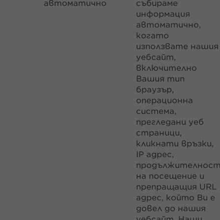
автоматично
събираме
информация
автоматично,
когато
използвате нашия
уебсайт,
включително
Вашия тип
браузър,
операционна
система,
прегледани уеб
страници,
кликнати връзки,
IP адрес,
продължителнос
на посещение и
препращащия URL
адрес, който Ви е
довел до нашия
уебсайт. Наши