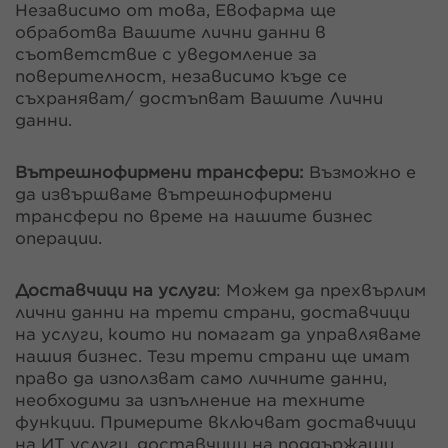
Независимо от това, Евофарма ще
обработва Вашите лични данни в
съответствие с уведомление за
поверителност, независимо къде се
съхраняват/ достъпват Вашите Лични
данни.
Вътрешнофирмени трансфери:
Възможно е
да извършваме вътрешнофирмени
трансфери по време на нашите бизнес
операции.
Доставчици на услуги
: Можем да прехвърлим
лични данни на трети страни, доставчици
на услуги, които ни помагат да управляваме
нашия бизнес. Тези трети страни ще имат
право да използват само личните данни,
необходими за изпълнение на техните
функции. Примерите включват доставчици
на ИТ услуги, доставчици на поддържащи