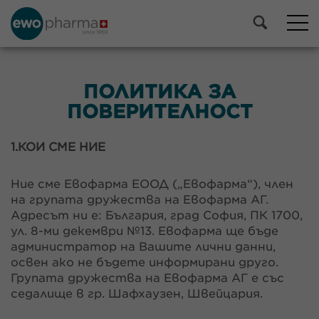
ПОЛИТИКА ЗА
ПОВЕРИТЕЛНОСТ
1.КОИ СМЕ НИЕ
Ние сме Евофарма ЕООД („Евофарма“), член
на групата дружества на Евофарма АГ.
Адресът ни е: България, град София, ПК 1700,
ул. 8-ми декември №13. Евофарма ще бъде
администратор на Вашите лични данни,
освен ако не бъдете информирани друго.
Групата дружества на Евофарма АГ е със
седалище в гр. Шафхаузен, Швейцария.