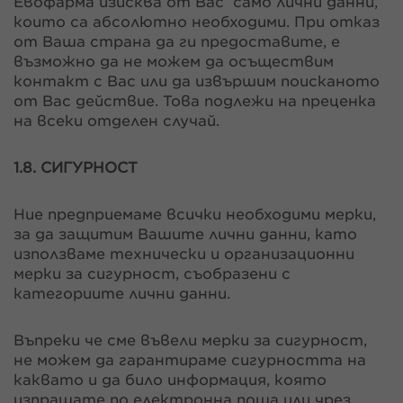
Евофарма изисква от Вас само лични данни,
които са абсолютно необходими. При отказ
от Ваша страна да ги предоставите, е
възможно да не можем да осъществим
контакт с Вас или да извършим поисканото
от Вас действие. Това подлежи на преценка
на всеки отделен случай.
1.8. СИГУРНОСТ
Ние предприемаме всички необходими мерки,
за да защитим Вашите лични данни, като
използваме технически и организационни
мерки за сигурност, съобразени с
категориите лични данни.
Въпреки че сме въвели мерки за сигурност,
не можем да гарантираме сигурността на
каквато и да било информация, която
изпращате по електронна поща или чрез