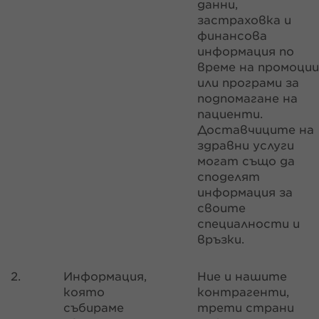
данни,
застраховка и
финансова
информация по
време на промоции
или програми за
подпомагане на
пациенти.
Доставчиците на
здравни услуги
могат също да
споделят
информация за
своите
специалности и
връзки.
2.
Информация,
Ние и нашите
която
контрагенти,
събираме
трети страни