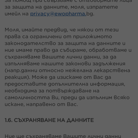
За помощ при свързване с отговорните лица
за защита на данните, моля, изпратете
имейл на
privacy@
ewopharma.
bg.
Моля, имайте предвид, че някои от тези
права са ограничени от приложимото
законодателство за защита на данните и
ние имаме право да събираме, обработваме и
съхраняваме Вашите лични данни, за да
изпълняваме нашите законови задължения
(напр.данни относно нежелана лекарствена
реакция). Може да изискаме от Вас да
предоставите допълнителна информация,
необходима за потвърждаване на
самоличността Ви, преди да изпълним всяко
искане, направено от Вас.
1.6. СЪХРАНЯВАНЕ НА ДАННИТЕ
Ние ще съхраняваме Вашите лични данни