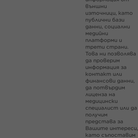
външни
източници, като
публични бази
данни, социални
медийни
платформи и
трети страни.
Това ни позволява
да проверим
информация за
контакт или
финансови данни,
да потвърдим
лиценза на
медицински
специалист или да
получим
представа за
Вашите интереси,
като съпоставим