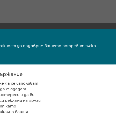
 962 12 00
pharma.bg
ъзможност да подобрим вашето потребителско
rma.bg
VPOIS
Copyright © Ewopharma AG
ържание
же да се използват
 да създадат
интереси и да ви
и реклами на други
ят като
икално вашия