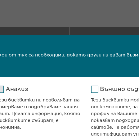
ma Ltd
КОНТАКТ
т
и декември“ № 13
Телефон: +359 2
700
e-mail:
info@
ewo
якои от тях са необходими, докато други ни дават в
я
contact@
ewopha
ОСТ
Авторски права
Анализ
Външно съд
ези бисквитки ни позволяват да
Тези бисквитки мо
ТЕ
змерваме и подобряваме нашия
от компаниите, за
айт. Цялата информация, която
профил на вашите 
исквитките събират, е
показват подходящ
нонимна.
сайтове. Те работ
идентифицират ун