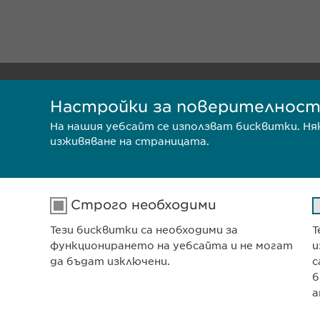
Ewophar
Настройки за поверителнос
ул. „8-м
София 1
На нашия уебсайт се използват бисквитки. Н
изживяване на страницата.
Българи
ПОЛИТИКА ЗА ПОВЕРИТЕЛН
Строго необходими
Тези бисквитки са необходими за
Т
ПОЛИТИКА НА БИСКВИТКИ
функционирането на уебсайта и не могат
и
да бъдат изключени.
с
б
а