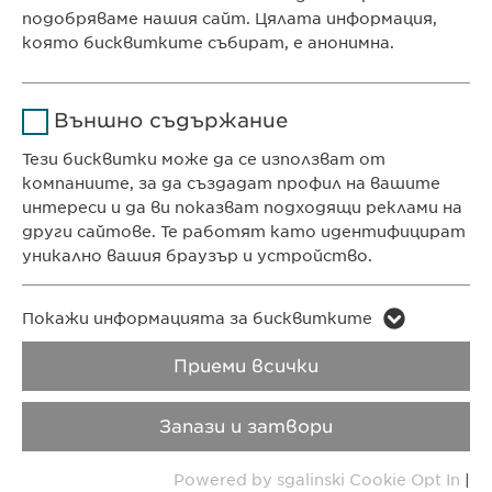
e-mail:
info@
ewopharma.bg
подобряваме нашия сайт. Цялата информация,
Продължителност
1 година
contact@
ewopharma.bg
която бисквитките събират, е анонимна.
Съхранява състоянието
ПОЛИТИКА ЗА
ПОЛИТИКА НА
Име
Google Analytics
на съгласието на
Цел
Външно съдържание
ПОВЕРИТЕЛНОСТ
БИСКВИТКИТЕ
бисквитките на
Доставчик
Google
потребителите.
Тези бисквитки може да се използват от
компаниите, за да създадат профил на вашите
Авторски права
VPOIS
Продължителност
1 day
интереси и да ви показват подходящи реклами на
други сайтове. Те работят като идентифицират
Copyright © Ewopharma AG
Цел
Generates statistical data.
уникално вашия браузър и устройство.
Име
LinkedIn
Име
vuid
Покажи информацията за бисквитките
Доставчик
LinkedIn
Приеми всички
Доставчик
Vimeo
Продължителност
2 години
Продължителност
2 years
Запази и затвори
Проследяване
Collects data on users
Цел
Powered by sgalinski Cookie Opt In
|
Цел
използването на
visiting the website.