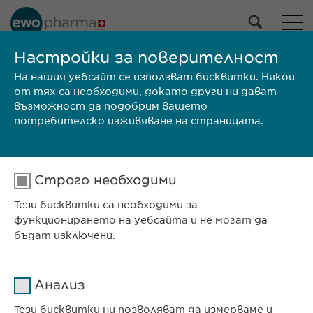
Настройки за поверителност
На нашия уебсайт се използват бисквитки. Някои
СРЕЩНЕТЕ СЕ С НАС
от тях са необходими, докато други ни дават
възможност да подобрим вашето
потребителско изживяване на страницата.
Ewopharma Ltd
Строго необходими
ул. „8-ми декември“ № 13
Тези бисквитки са необходими за
София 1700
функционирането на уебсайта и не могат да
България
бъдат изключени.
Име
cookie_optin
КОНТАКТ
Анализ
Телефон: +359 2 962 12 00
Доставчик
sgalinski
Тези бисквитки ни позволяват да измерваме и