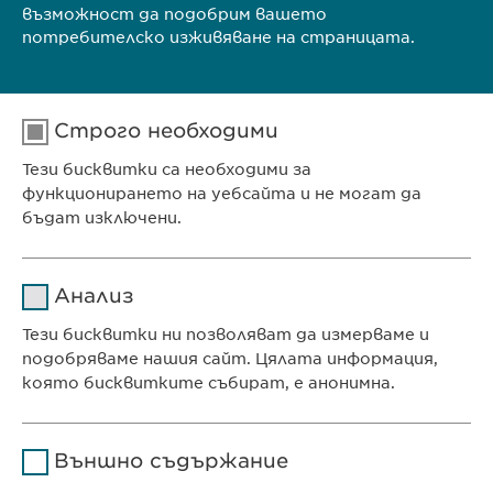
възможност да подобрим вашето
потребителско изживяване на страницата.
КОНТАКТ
Строго необходими
ПОСЕТЕТЕ ИНТЕРНЕТ СТРАНИЦАТА НА
Тези бисквитки са необходими за
СЪБИТИЕТО
функционирането на уебсайта и не могат да
бъдат изключени.
Име
cookie_optin
Анализ
Доставчик
sgalinski
Тези бисквитки ни позволяват да измерваме и
Ewopharma Ltd
подобряваме нашия сайт. Цялата информация,
Продължителност
1 година
ул. „8-ми декември“ № 13
която бисквитките събират, е анонимна.
София 1700
Съхранява състоянието
Име
Google Analytics
България
на съгласието на
Цел
Външно съдържание
бисквитките на
Доставчик
Google