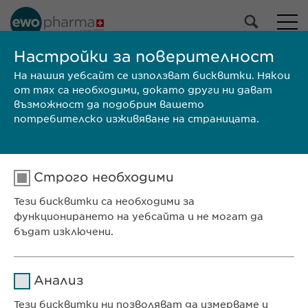
Настройки за поверителност
На нашия уебсайт се използват бисквитки. Някои
СРЕЩНЕТЕ СЕ С НАС
от тях са необходими, докато други ни дават
възможност да подобрим вашето
потребителско изживяване на страницата.
Ewopharma Ltd
Строго необходими
ул. „8-ми декември“ № 13
Тези бисквитки са необходими за
София 1700
функционирането на уебсайта и не могат да
България
бъдат изключени.
Име
cookie_optin
КОНТАКТ
Анализ
Телефон: +359 2 962 12 00
Доставчик
sgalinski
Тези бисквитки ни позволяват да измерваме и