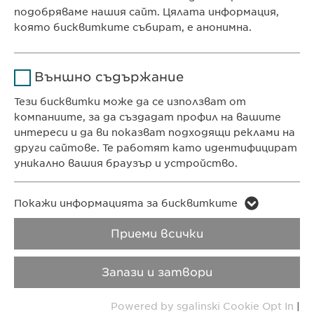
e-mail:
info@
ewopharma.bg
подобряваме нашия сайт. Цялата информация,
Продължителност
1 година
contact@
ewopharma.bg
която бисквитките събират, е анонимна.
Съхранява състоянието
ПОЛИТИКА ЗА
ПОЛИТИКА НА
Име
Google Analytics
на съгласието на
Цел
Външно съдържание
ПОВЕРИТЕЛНОСТ
БИСКВИТКИТЕ
бисквитките на
Доставчик
Google
потребителите.
Тези бисквитки може да се използват от
компаниите, за да създадат профил на вашите
Авторски права
VPOIS
Продължителност
1 day
интереси и да ви показват подходящи реклами на
други сайтове. Те работят като идентифицират
Copyright © Ewopharma AG
Цел
Generates statistical data.
уникално вашия браузър и устройство.
Име
LinkedIn
Име
vuid
Покажи информацията за бисквитките
Доставчик
LinkedIn
Приеми всички
Доставчик
Vimeo
Продължителност
2 години
Продължителност
2 years
Запази и затвори
Проследяване
Collects data on users
Цел
Powered by sgalinski Cookie Opt In
|
Цел
използването на
visiting the website.