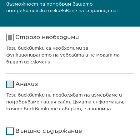
възможност да подобрим вашето
потребителско изживяване на страницата.
КОНТАКТ
Строго необходими
ПОСЕТЕТЕ ИНТЕРНЕТ СТРАНИЦАТА НА
Тези бисквитки са необходими за
СЪБИТИЕТО
функционирането на уебсайта и не могат да
бъдат изключени.
Име
cookie_optin
Анализ
Доставчик
sgalinski
Тези бисквитки ни позволяват да измерваме и
Ewopharma Ltd
подобряваме нашия сайт. Цялата информация,
Продължителност
1 година
ул. „8-ми декември“ № 13
която бисквитките събират, е анонимна.
София 1700
Съхранява състоянието
Име
Google Analytics
България
на съгласието на
Цел
Външно съдържание
бисквитките на
Доставчик
Google