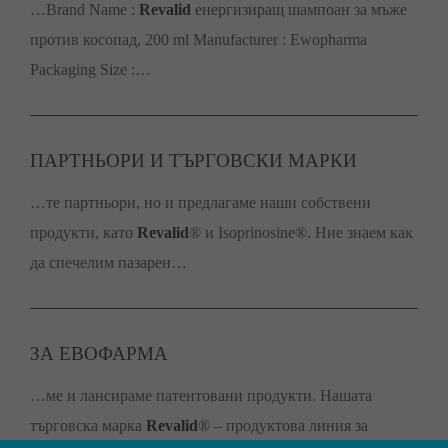
…Brand Name :
Revalid
енергизиращ шампоан за мъже
против косопад, 200 ml Manufacturer : Ewopharma
Packaging Size :…
ПАРТНЬОРИ И ТЪРГОВСКИ МАРКИ
…те партньори, но и предлагаме наши собствени
продукти, като
Revalid
® и Isoprinosine®. Ние знаем как
да спечелим пазарен…
ЗА ЕВОФАРМА
…ме и лансираме патентовани продукти. Нашата
търговска марка
Revalid
® – продуктова линия за