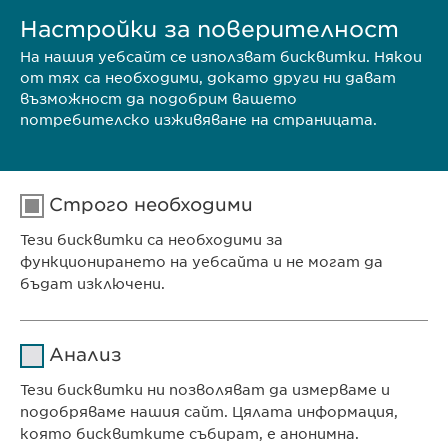
цялостна грижа за косата и…
Настройки за поверителност
На нашия уебсайт се използват бисквитки. Някои
от тях са необходими, докато други ни дават
НАШАТА СТРАТЕГИЯ
възможност да подобрим вашето
потребителско изживяване на страницата.
…говски марки, както и за нашите собствени марки,
като напр.
Revalid
® в областтта на косопада и грижата
за…
Строго необходими
Тези бисквитки са необходими за
Search results 11 until 16 of 16
функционирането на уебсайта и не могат да
previous
1
2
бъдат изключени.
Име
cookie_optin
Анализ
Доставчик
sgalinski
Тези бисквитки ни позволяват да измерваме и
Ewopharma Ltd
подобряваме нашия сайт. Цялата информация,
Продължителност
1 година
ул. „8-ми декември“ № 13
която бисквитките събират, е анонимна.