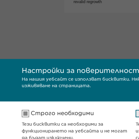
Настройки за поверителнос
На нашия уебсайт се използват бисквитки. Н
изживяване на страницата.
Строго необходими
Тези бисквитки са необходими за
Т
Ewophar
функционирането на уебсайта и не могат
и
ул. „8-м
да бъдат изключени.
с