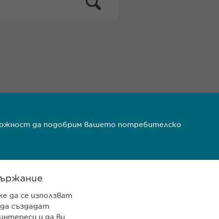
ъзможност да подобрим вашето потребителско
ържание
же да се използват
 да създадат
 962 12 00
интереси и да ви