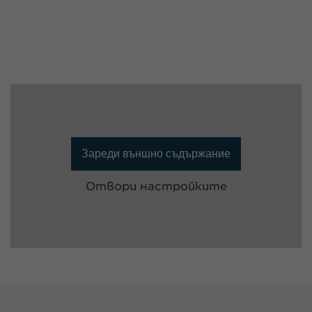
Зареди външно съдържание
Отвори настройките