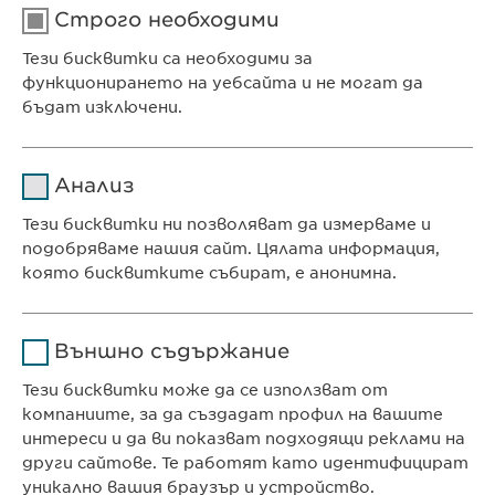
Строго необходими
Тези бисквитки са необходими за
функционирането на уебсайта и не могат да
бъдат изключени.
Име
cookie_optin
Анализ
Доставчик
sgalinski
Тези бисквитки ни позволяват да измерваме и
Ewopharma Ltd
подобряваме нашия сайт. Цялата информация,
Продължителност
1 година
ул. „8-ми декември“ № 13
която бисквитките събират, е анонимна.
София 1700
Съхранява състоянието
Име
Google Analytics
България
на съгласието на
Цел
Външно съдържание
бисквитките на
Доставчик
Google
потребителите.
Тези бисквитки може да се използват от
компаниите, за да създадат профил на вашите
КОНТАКТ
Продължителност
1 day
интереси и да ви показват подходящи реклами на
Телефон: +359 2 962 12 00
други сайтове. Те работят като идентифицират
Цел
Generates statistical data.
e-mail:
info@
ewopharma.bg
уникално вашия браузър и устройство.