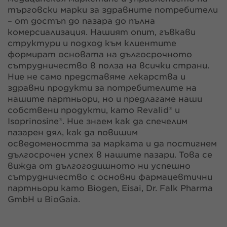
търговски марки за здравните потребители
– от достъп до пазара до пълна
комерсиализация. Нашият опит, гъвкави
структури и подход към клиентите
формират основата на дългосрочното
сътрудничество в полза на всички страни.
Ние не само представяме лекарства и
здравни продукти за потребителите на
нашите партньори, но и предлагаме наши
собствени продукти, като Revalid® и
Isoprinosine®. Ние знаем как да спечелим
пазарен дял, как да повишим
осведомеността за марката и да постигнем
дългосрочен успех в нашите пазари. Това се
вижда от дългогодишното ни успешно
сътрудничество с основни фармацевтични
партньори като Biogen, Eisai, Dr. Falk Pharma
GmbH и BioGaia.