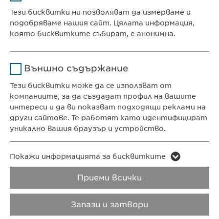
Доставчик
sgalinski
Тези бисквитки ни позволяват да измерваме и
Ewopharma Ltd
подобряваме нашия сайт. Цялата информация,
Продължителност
1 година
ул. „8-ми декември“ № 13
която бисквитките събират, е анонимна.
София 1700
Съхранява състоянието
Име
Google Analytics
България
на съгласието на
Цел
Външно съдържание
бисквитките на
Доставчик
Google
потребителите.
Тези бисквитки може да се използват от
компаниите, за да създадат профил на вашите
КОНТАКТ
Продължителност
1 day
интереси и да ви показват подходящи реклами на
Телефон: +359 2 962 12 00
други сайтове. Те работят като идентифицират
Цел
Generates statistical data.
e-mail:
info@
ewopharma.bg
уникално вашия браузър и устройство.
contact@
ewopharma.bg
Име
LinkedIn
Име
vuid
Покажи информацията за бисквитките
ПОЛИТИКА ЗА
ПОЛИТИКА НА
Доставчик
LinkedIn
ПОВЕРИТЕЛНОСТ
БИСКВИТКИТЕ
Приеми всички
Доставчик
Vimeo
Продължителност
2 години
Продължителност
2 years
Авторски права
VPOIS
Запази и затвори