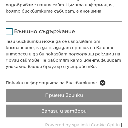
подобряваме нашия сайт. Цялата информация,
Продължителност
1 година
която бисквитките събират, е анонимна.
КОНТАКТ
Съхранява състоянието
Име
Google Analytics
Телефон: +359 2 962 12 00
на съгласието на
Цел
Външно съдържание
бисквитките на
e-mail:
info@
ewopharma.bg
Доставчик
Google
потребителите.
Тези бисквитки може да се използват от
contact@
ewopharma.bg
компаниите, за да създадат профил на вашите
Продължителност
1 day
интереси и да ви показват подходящи реклами на
ПОЛИТИКА ЗА
ПОЛИТИКА НА
други сайтове. Те работят като идентифицират
Цел
Generates statistical data.
ПОВЕРИТЕЛНОСТ
БИСКВИТКИТЕ
уникално вашия браузър и устройство.
Авторски права
VPOIS
Име
LinkedIn
Име
vuid
Покажи информацията за бисквитките
Доставчик
LinkedIn
Приеми всички
Copyright © Ewopharma AG
Доставчик
Vimeo
Продължителност
2 години
Продължителност
2 years
Запази и затвори
Проследяване
Collects data on users
Цел
Powered by sgalinski Cookie Opt In
|
Цел
използването на
visiting the website.