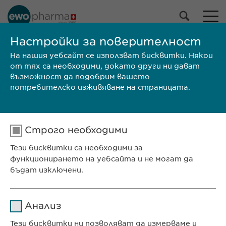
НАШЕТО ПОРТФОЛИО
Настройки за поверителност
На нашия уебсайт се използват бисквитки. Някои
Всички продукти
от тях са необходими, докато други ни дават
Лекарствени продукти
възможност да подобрим вашето
Продукти без рецепта
потребителско изживяване на страницата.
Избери
Строго необходими
ТЪРСИ
Тези бисквитки са необходими за
Размер на
КХП/
Марка
Производител
функционирането на уебсайта и не могат да
опаковката
ЛП
бъдат изключени.
Ewopharma Ltd
ул. „8-ми декември“ № 13
Име
cookie_optin
Анализ
София 1700
Доставчик
sgalinski
България
Тези бисквитки ни позволяват да измерваме и