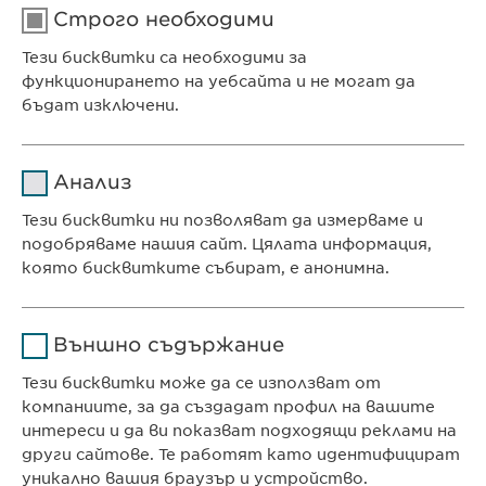
Строго необходими
Тези бисквитки са необходими за
функционирането на уебсайта и не могат да
бъдат изключени.
Име
cookie_optin
Анализ
Доставчик
sgalinski
Тези бисквитки ни позволяват да измерваме и
Ewopharma Ltd
подобряваме нашия сайт. Цялата информация,
Продължителност
1 година
ул. „8-ми декември“ № 13
която бисквитките събират, е анонимна.
София 1700
Съхранява състоянието
Име
Google Analytics
България
на съгласието на
Цел
Външно съдържание
бисквитките на
Доставчик
Google
потребителите.
Тези бисквитки може да се използват от
компаниите, за да създадат профил на вашите
КОНТАКТ
Продължителност
1 day
интереси и да ви показват подходящи реклами на
Телефон: +359 2 962 12 00
други сайтове. Те работят като идентифицират
Цел
Generates statistical data.
e-mail:
info@
ewopharma.bg
уникално вашия браузър и устройство.