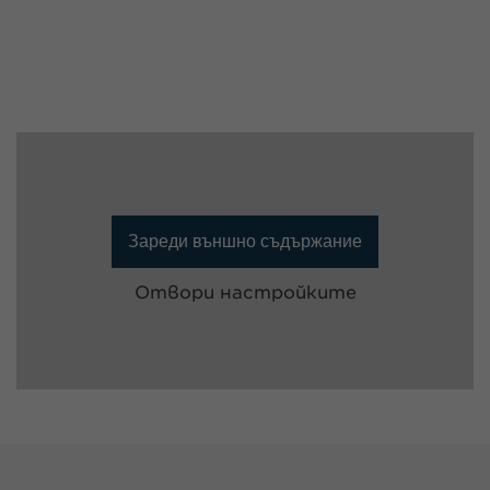
Зареди външно съдържание
Отвори настройките