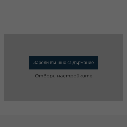
Зареди външно съдържание
Отвори настройките