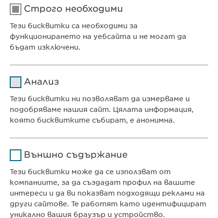
Строго необходими
Тези бисквитки са необходими за
функционирането на уебсайта и не могат да
бъдат изключени.
Име
cookie_optin
Анализ
Доставчик
sgalinski
Тези бисквитки ни позволяват да измерваме и
Ewopharma Ltd
подобряваме нашия сайт. Цялата информация,
Продължителност
1 година
ул. „8-ми декември“ № 13
която бисквитките събират, е анонимна.
София 1700
Съхранява състоянието
Име
Google Analytics
България
на съгласието на
Цел
Външно съдържание
бисквитките на
Доставчик
Google
потребителите.
Тези бисквитки може да се използват от
компаниите, за да създадат профил на вашите
КОНТАКТ
Продължителност
1 day
интереси и да ви показват подходящи реклами на
Телефон: +359 2 962 12 00
други сайтове. Те работят като идентифицират
Цел
Generates statistical data.
e-mail:
info@
ewopharma.bg
уникално вашия браузър и устройство.