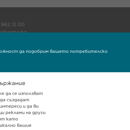
 962 12 00
pharma.bg
rma.bg
ъзможност да подобрим вашето потребителско
VPOIS
Copyright © Ewopharma AG
ържание
же да се използват
 да създадат
интереси и да ви
и реклами на други
ят като
икално вашия