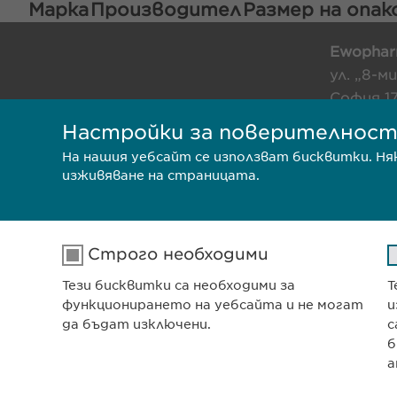
Марка
Производител
Размер на опа
Ewophar
ул. „8-м
София 1
Българи
Настройки за поверителнос
На нашия уебсайт се използват бисквитки. Н
изживяване на страницата.
ПОЛИТИКА ЗА ПОВЕРИТЕЛН
ПОЛИТИКА НА БИСКВИТКИ
Строго необходими
Тези бисквитки са необходими за
Т
функционирането на уебсайта и не могат
и
да бъдат изключени.
с
б
а