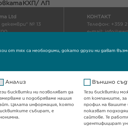
ковката
КХП/ ЛП
ma Ltd
КОНТАКТ
и декември“ № 13
Телефон: +359 2
700
e-mail:
info@
ewo
я
contact@
ewopha
т
якои от тях са необходими, докато други ни дават в
ОСТ
Авторски права
ТЕ
Анализ
Външно съд
ези бисквитки ни позволяват да
Тези бисквитки мо
змерваме и подобряваме нашия
от компаниите, за
айт. Цялата информация, която
профил на вашите 
исквитките събират, е
показват подходящ
нонимна.
сайтове. Те работ
идентифицират ун