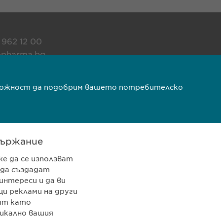
 962 12 00
pharma.bg
rma.bg
ъзможност да подобрим вашето потребителско
VPOIS
Copyright © Ewopharma AG
ържание
же да се използват
 да създадат
интереси и да ви
и реклами на други
ят като
икално вашия