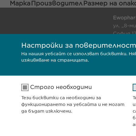
Марка
Производител
Размер на опа
Ewophar
ул. „8-м
София 1
Българи
Настройки за поверителнос
На нашия уебсайт се използват бисквитки. Н
изживяване на страницата.
ПОЛИТИКА ЗА ПОВЕРИТЕЛН
ПОЛИТИКА НА БИСКВИТКИ
Строго необходими
Тези бисквитки са необходими за
Т
функционирането на уебсайта и не могат
и
да бъдат изключени.
с
б
а