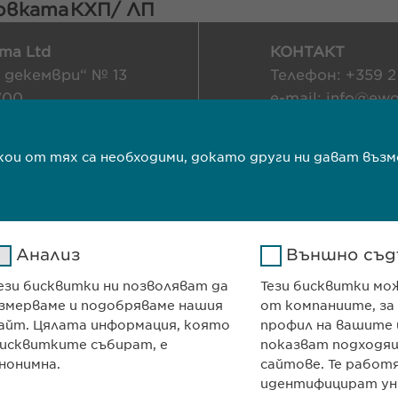
ковката
КХП/ ЛП
ma Ltd
КОНТАКТ
и декември“ № 13
Телефон: +359 2
700
e-mail:
info@
ewo
я
contact@
ewopha
т
якои от тях са необходими, докато други ни дават в
ОСТ
Авторски права
ТЕ
Анализ
Външно съд
ези бисквитки ни позволяват да
Тези бисквитки мо
змерваме и подобряваме нашия
от компаниите, за
айт. Цялата информация, която
профил на вашите 
исквитките събират, е
показват подходящ
нонимна.
сайтове. Те работ
идентифицират ун