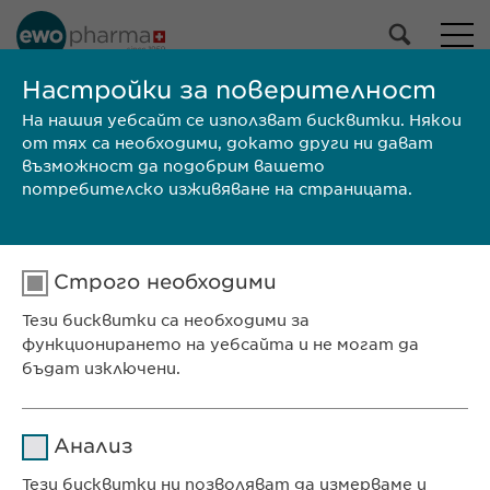
НАШЕТО ПОРТФОЛИО
Настройки за поверителност
На нашия уебсайт се използват бисквитки. Някои
Всички продукти
от тях са необходими, докато други ни дават
Лекарствени продукти
възможност да подобрим вашето
Продукти без рецепта
потребителско изживяване на страницата.
Избери
Строго необходими
ТЪРСИ
Тези бисквитки са необходими за
Размер на
КХП/
Марка
Производител
функционирането на уебсайта и не могат да
опаковката
ЛП
бъдат изключени.
Ewopharma Ltd
ул. „8-ми декември“ № 13
Име
cookie_optin
Анализ
София 1700
Доставчик
sgalinski
България
Тези бисквитки ни позволяват да измерваме и