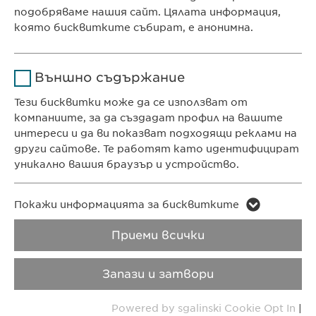
подобряваме нашия сайт. Цялата информация,
Продължителност
1 година
която бисквитките събират, е анонимна.
КОНТАКТ
Съхранява състоянието
Име
Google Analytics
Телефон: +359 2 962 12 00
на съгласието на
Цел
Външно съдържание
бисквитките на
e-mail:
info@
ewopharma.bg
Доставчик
Google
потребителите.
Тези бисквитки може да се използват от
contact@
ewopharma.bg
компаниите, за да създадат профил на вашите
Продължителност
1 day
интереси и да ви показват подходящи реклами на
ПОЛИТИКА ЗА
ПОЛИТИКА НА
други сайтове. Те работят като идентифицират
Цел
Generates statistical data.
ПОВЕРИТЕЛНОСТ
БИСКВИТКИТЕ
уникално вашия браузър и устройство.
Авторски права
VPOIS
Име
LinkedIn
Име
vuid
Покажи информацията за бисквитките
Доставчик
LinkedIn
Приеми всички
Copyright © Ewopharma AG
Доставчик
Vimeo
Продължителност
2 години
Продължителност
2 years
Запази и затвори
Проследяване
Collects data on users
Цел
Powered by sgalinski Cookie Opt In
|
Цел
използването на
visiting the website.