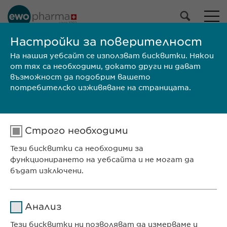
НАШЕТО ПОРТФОЛИО
Настройки за поверителност
На нашия уебсайт се използват бисквитки. Някои
Всички продукти
от тях са необходими, докато други ни дават
Лекарствени продукти
възможност да подобрим вашето
Продукти без рецепта
потребителско изживяване на страницата.
Избери
Строго необходими
ТЪРСИ
Тези бисквитки са необходими за
Размер на
КХП/
Марка
Производител
функционирането на уебсайта и не могат да
опаковката
ЛП
бъдат изключени.
Ewopharma Ltd
ул. „8-ми декември“ № 13
Име
cookie_optin
Анализ
София 1700
Доставчик
sgalinski
България
Тези бисквитки ни позволяват да измерваме и