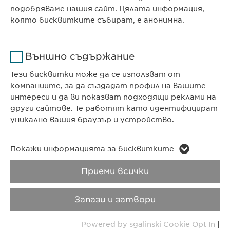
подобряваме нашия сайт. Цялата информация,
Продължителност
1 година
която бисквитките събират, е анонимна.
КОНТАКТ
Съхранява състоянието
Име
Google Analytics
Телефон: +359 2 962 12 00
на съгласието на
Цел
Външно съдържание
бисквитките на
e-mail:
info@
ewopharma.bg
Доставчик
Google
потребителите.
Тези бисквитки може да се използват от
contact@
ewopharma.bg
компаниите, за да създадат профил на вашите
Продължителност
1 day
интереси и да ви показват подходящи реклами на
ПОЛИТИКА ЗА
ПОЛИТИКА НА
други сайтове. Те работят като идентифицират
Цел
Generates statistical data.
ПОВЕРИТЕЛНОСТ
БИСКВИТКИТЕ
уникално вашия браузър и устройство.
Авторски права
VPOIS
Име
LinkedIn
Име
vuid
Покажи информацията за бисквитките
Доставчик
LinkedIn
Приеми всички
Copyright © Ewopharma AG
Доставчик
Vimeo
Продължителност
2 години
Продължителност
2 years
Запази и затвори
Проследяване
Collects data on users
Цел
Powered by sgalinski Cookie Opt In
|
Цел
използването на
visiting the website.