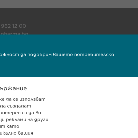
 962 12 00
pharma.bg
rma.bg
ъзможност да подобрим вашето потребителско
VPOIS
Copyright © Ewopharma AG
ържание
же да се използват
 да създадат
интереси и да ви
и реклами на други
ят като
икално вашия