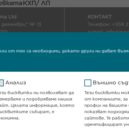
ковката
КХП/ ЛП
ma Ltd
КОНТАКТ
и декември“ № 13
Телефон: +359 2
700
e-mail:
info@
ewo
я
contact@
ewopha
т
якои от тях са необходими, докато други ни дават в
ОСТ
Авторски права
ТЕ
Анализ
Външно съд
ези бисквитки ни позволяват да
Тези бисквитки мо
змерваме и подобряваме нашия
от компаниите, за
айт. Цялата информация, която
профил на вашите 
исквитките събират, е
показват подходящ
нонимна.
сайтове. Те работ
идентифицират ун