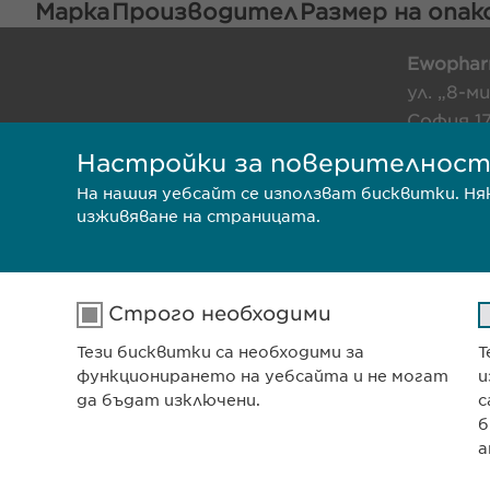
Марка
Производител
Размер на опа
Ewophar
ул. „8-м
София 1
Българи
Настройки за поверителнос
На нашия уебсайт се използват бисквитки. Н
изживяване на страницата.
ПОЛИТИКА ЗА ПОВЕРИТЕЛН
ПОЛИТИКА НА БИСКВИТКИ
Строго необходими
Тези бисквитки са необходими за
Т
функционирането на уебсайта и не могат
и
да бъдат изключени.
с
б
а