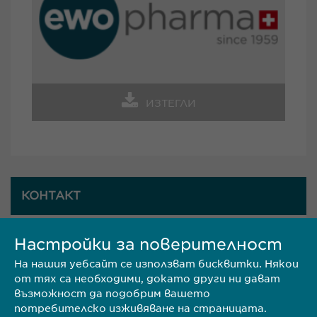
ИЗТЕГЛИ
КОНТАКТ
Настройки за поверителност
Ewopharma България
На нашия уебсайт се използват бисквитки. Някои
Адрес: гр. София 1618,
от тях са необходими, докато други ни дават
възможност да подобрим вашето
потребителско изживяване на страницата.
ул. Пирински проход 24