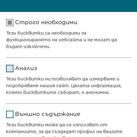
Телефон: (00359 2) 962 12 00;
Строго необходими
Факс: (00359 2) 868 39 68
Тези бисквитки са необходими за
функционирането на уебсайта и не могат да
E-mail:
contact@
ewopharma.bg
;
бъдат изключени.
info@
ewopharma.bg
Име
cookie_optin
Анализ
Доставчик
sgalinski
Тези бисквитки ни позволяват да измерваме и
Ewopharma Ltd
подобряваме нашия сайт. Цялата информация,
Продължителност
1 година
ул. „8-ми декември“ № 13
която бисквитките събират, е анонимна.
София 1700
Съхранява състоянието
Име
Google Analytics
България
на съгласието на
Цел
Външно съдържание
бисквитките на
Доставчик
Google
потребителите.
Тези бисквитки може да се използват от
компаниите, за да създадат профил на вашите
КОНТАКТ
Продължителност
1 day