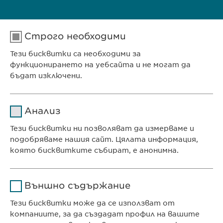
Телефон: (00359 2) 962 12 00;
Строго необходими
Факс: (00359 2) 868 39 68
Тези бисквитки са необходими за
функционирането на уебсайта и не могат да
E-mail:
contact@
ewopharma.bg
;
бъдат изключени.
info@
ewopharma.bg
Име
cookie_optin
Анализ
Доставчик
sgalinski
Тези бисквитки ни позволяват да измерваме и
Ewopharma Ltd
подобряваме нашия сайт. Цялата информация,
Продължителност
1 година
ул. „8-ми декември“ № 13
която бисквитките събират, е анонимна.
София 1700
Съхранява състоянието
Име
Google Analytics
България
на съгласието на
Цел
Външно съдържание
бисквитките на
Доставчик
Google
потребителите.
Тези бисквитки може да се използват от
компаниите, за да създадат профил на вашите
КОНТАКТ
Продължителност
1 day