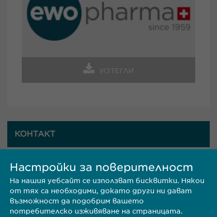
ИЗТЕГЛИ
КОНТАКТ
Настройки за поверителност
Ewopharma България
На нашия уебсайт се използват бисквитки. Някои
Адрес: гр. София 1618,
от тях са необходими, докато други ни дават
възможност да подобрим вашето
потребителско изживяване на страницата.
ул. Пирински проход 24