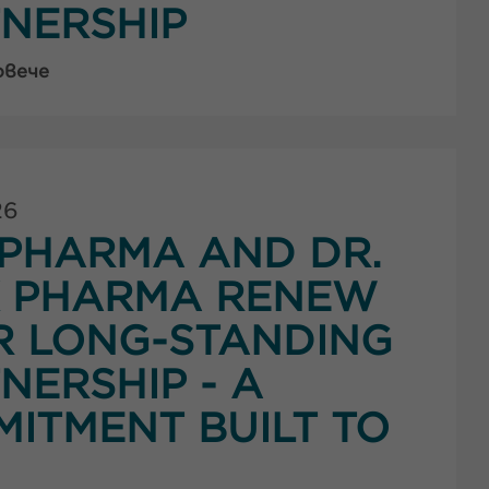
NERSHIP
овече
26
PHARMA AND DR.
K PHARMA RENEW
R LONG-STANDING
NERSHIP - A
ITMENT BUILT TO