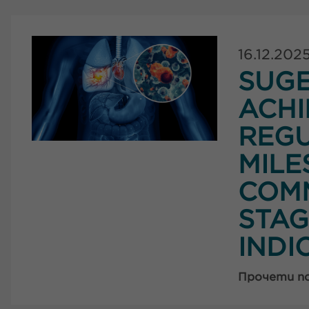
16.12.202
SUG
ACHI
REG
MILE
COMM
STAG
INDI
Прочети п