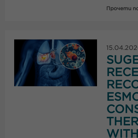
Прочети п
15.04.20
SUG
RECE
RECO
ESMO
CONS
THER
WITH