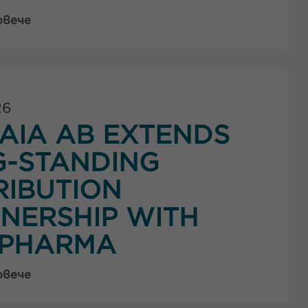
овече
26
AIA AB EXTENDS
G-STANDING
RIBUTION
NERSHIP WITH
PHARMA
овече