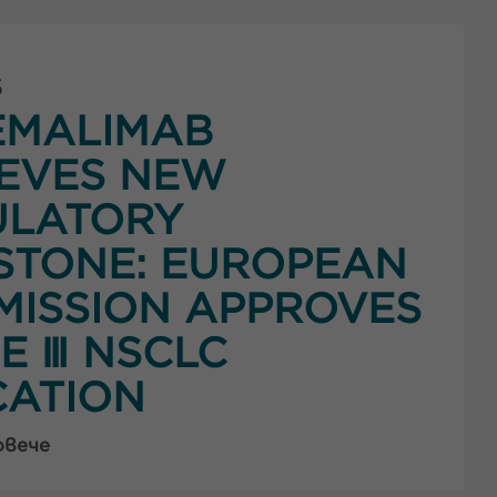
5
EMALIMAB
EVES NEW
ULATORY
STONE: EUROPEAN
ISSION APPROVES
E Ⅲ NSCLC
CATION
овече