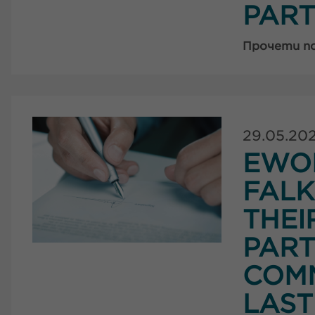
PART
Прочети п
29.05.20
EWO
FAL
THEI
PART
COMM
LAST