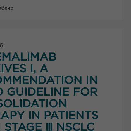
овече
26
EMALIMAB
IVES I, A
MMENDATION IN
 GUIDELINE FOR
OLIDATION
APY IN PATIENTS
 STAGE Ⅲ NSCLC