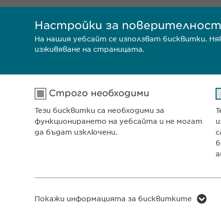
Настройки за поверителнос
На нашия уебсайт се използват бисквитки. Н
изживяване на страницата.
Строго необходими
Тези бисквитки са необходими за
Т
Ewophar
функционирането на уебсайта и не могат
и
ул. „8-м
да бъдат изключени.
с
София 1
б
а
Българи
Име
cookie_optin
ПОЛИТИКА ЗА ПОВЕРИТЕЛН
Покажи информацията за бисквитките
Доставчик
sgalinski