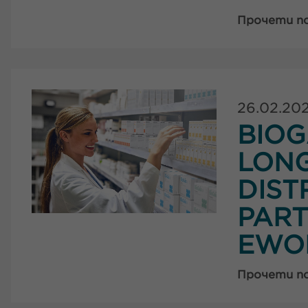
Прочети п
26.02.20
BIOG
LON
DIST
PART
EWO
Прочети п