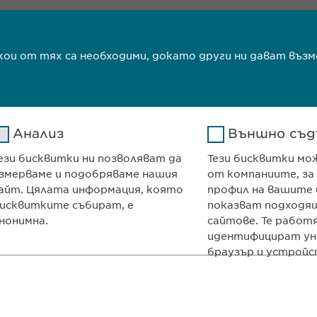
1
2
3
т
якои от тях са необходими, докато други ни дават в
Анализ
Външно съд
ези бисквитки ни позволяват да
Тези бисквитки мо
ma Ltd
КОНТАКТ
змерваме и подобряваме нашия
от компаниите, за
и декември“ № 13
Телефон: +359 2
айт. Цялата информация, която
профил на вашите 
700
e-mail:
info@
ewo
исквитките събират, е
показват подходящ
нонимна.
сайтове. Те работ
я
contact@
ewopha
идентифицират ун
браузър и устройс
Google
Име
Име
ОСТ
Авторски права
Analytics
Доставчик