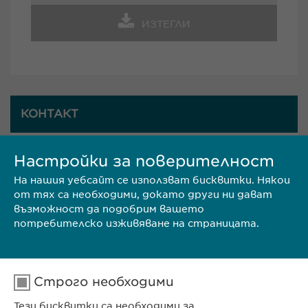
ИЗТЕГЛИ
КОНТАКТ
Настройки за поверителност
Ewopharma България
На нашия уебсайт се използват бисквитки. Някои
Адрес: гр. София 1618,
от тях са необходими, докато други ни дават
възможност да подобрим вашето
потребителско изживяване на страницата.
ул. Пирински проход 24
Телефон: (00359 2) 962 12 00;
Строго необходими
Факс: (00359 2) 868 39 68
Тези бисквитки са необходими за