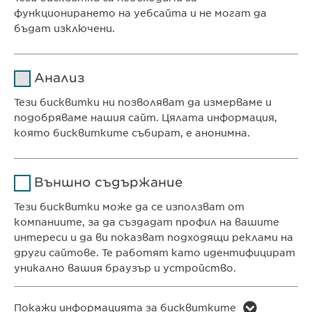
функционирането на уебсайта и не могат да
E-mail:
contact@
ewopharma.bg
;
бъдат изключени.
info@
ewopharma.bg
Име
cookie_optin
Анализ
Доставчик
sgalinski
Тези бисквитки ни позволяват да измерваме и
Ewopharma Ltd
подобряваме нашия сайт. Цялата информация,
Продължителност
1 година
ул. „8-ми декември“ № 13
която бисквитките събират, е анонимна.
София 1700
Съхранява състоянието
Име
Google Analytics
България
на съгласието на
Цел
Външно съдържание
бисквитките на
Доставчик
Google
потребителите.
Тези бисквитки може да се използват от
компаниите, за да създадат профил на вашите
КОНТАКТ
Продължителност
1 day
интереси и да ви показват подходящи реклами на
Телефон: +359 2 962 12 00
други сайтове. Те работят като идентифицират
Цел
Generates statistical data.
e-mail:
info@
ewopharma.bg
уникално вашия браузър и устройство.
contact@
ewopharma.bg
Име
LinkedIn
Име
vuid
Покажи информацията за бисквитките