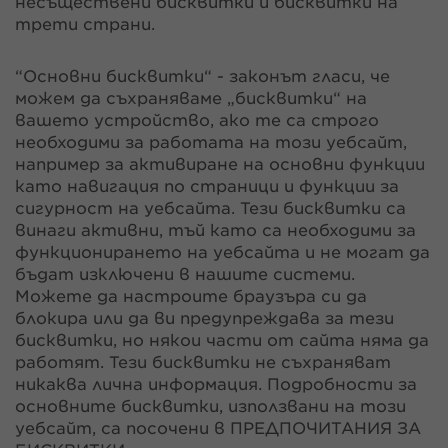
несъществени бисквитки и бисквитки на
трети страни.
“Основни бисквитки“ - законът гласи, че
можем да съхраняваме „бисквитки“ на
вашето устройство, ако те са строго
необходими за работата на този уебсайт,
например за активиране на основни функции
като навигация по страници и функции за
сигурност на уебсайта. Тези бисквитки са
винаги активни, тъй като са необходими за
функционирането на уебсайта и не могат да
бъдат изключени в нашите системи.
Можете да настроите браузъра си да
блокира или да ви предупреждава за тези
бисквитки, но някои части от сайта няма да
работят. Тези бисквитки не съхраняват
никаква лична информация. Подробности за
основните бисквитки, използвани на този
уебсайт, са посочени в ПРЕДПОЧИТАНИЯ ЗА