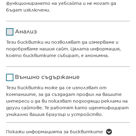
функционирането на уебсайта и не могат да
нашата цялостна
Политика за
бъдат изключени.
поверителност.
Име
cookie_optin
Анализ
Доставчик
sgalinski
Тези бисквитки ни позволяват да измерваме и
Ewopharma Ltd
подобряваме нашия сайт. Цялата информация,
Продължителност
1 година
ул. „8-ми декември“ № 13
която бисквитките събират, е анонимна.
София 1700
Съхранява състоянието
Име
Google Analytics
България
на съгласието на
Цел
Външно съдържание
бисквитките на
Доставчик
Google
потребителите.
Тези бисквитки може да се използват от
компаниите, за да създадат профил на вашите
КОНТАКТ
Продължителност
1 day
интереси и да ви показват подходящи реклами на
Телефон: +359 2 962 12 00
други сайтове. Те работят като идентифицират
Цел
e-mail:
info@
Generates statistical data.
ewopharma.bg
уникално вашия браузър и устройство.
contact@
ewopharma.bg
Име
LinkedIn
Име
vuid
Покажи информацията за бисквитките