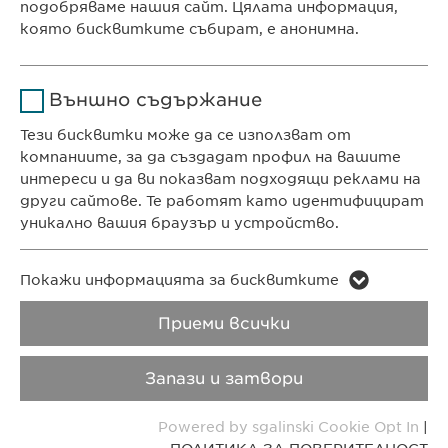
Ewopharma Ltd
подобряваме нашия сайт. Цялата информация,
Продължителност
1 година
ул. „8-ми декември“ № 13
която бисквитките събират, е анонимна.
София 1700
Съхранява състоянието
Име
Google Analytics
България
на съгласието на
Цел
Външно съдържание
бисквитките на
Доставчик
Google
потребителите.
Тези бисквитки може да се използват от
компаниите, за да създадат профил на вашите
КОНТАКТ
Продължителност
1 day
интереси и да ви показват подходящи реклами на
Телефон: +359 2 962 12 00
други сайтове. Те работят като идентифицират
Цел
e-mail:
info@
Generates statistical data.
ewopharma.bg
уникално вашия браузър и устройство.
contact@
ewopharma.bg
Име
LinkedIn
Име
vuid
Покажи информацията за бисквитките
ПОЛИТИКА ЗА
ПОЛИТИКА НА
Доставчик
LinkedIn
ПОВЕРИТЕЛНОСТ
БИСКВИТКИТЕ
Приеми всички
Доставчик
Vimeo
Продължителност
2 години
Продължителност
2 years
Авторски права
VPOIS
Запази и затвори
Проследяване
Collects data on users
Цел
Copyright © Ewopharma AG
Powered by sgalinski Cookie Opt In
|
Цел
използването на
visiting the website.