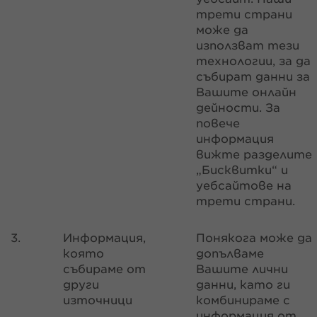
трети страни
може да
използват тези
технологии, за да
събират данни за
Вашите онлайн
дейности. За
повече
информация
вижте разделите
„Бисквитки“ и
уебсайтове на
трети страни.
3.
Информация,
Понякога може да
която
допълваме
събираме от
Вашите лични
други
данни, като ги
източници
комбинираме с
информация от