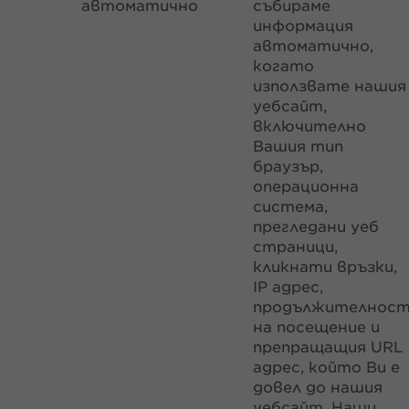
автоматично
събираме
информация
автоматично,
когато
използвате нашия
уебсайт,
включително
Вашия тип
браузър,
операционна
система,
прегледани уеб
страници,
кликнати връзки,
IP адрес,
продължителнос
на посещение и
препращащия URL
адрес, който Ви е
довел до нашия
уебсайт. Наши