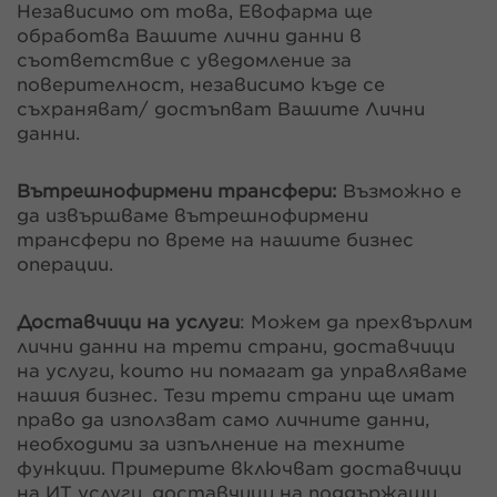
Независимо от това, Евофарма ще
обработва Вашите лични данни в
съответствие с уведомление за
поверителност, независимо къде се
съхраняват/ достъпват Вашите Лични
данни.
Вътрешнофирмени трансфери:
Възможно е
да извършваме вътрешнофирмени
трансфери по време на нашите бизнес
операции.
Доставчици на услуги
: Можем да прехвърлим
лични данни на трети страни, доставчици
на услуги, които ни помагат да управляваме
нашия бизнес. Тези трети страни ще имат
право да използват само личните данни,
необходими за изпълнение на техните
функции. Примерите включват доставчици
на ИТ услуги, доставчици на поддържащи