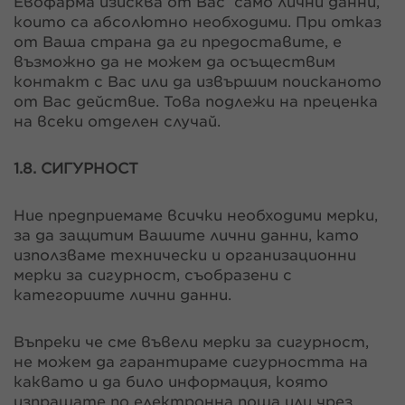
Евофарма изисква от Вас само лични данни,
които са абсолютно необходими. При отказ
от Ваша страна да ги предоставите, е
възможно да не можем да осъществим
контакт с Вас или да извършим поисканото
от Вас действие. Това подлежи на преценка
на всеки отделен случай.
1.8. СИГУРНОСТ
Ние предприемаме всички необходими мерки,
за да защитим Вашите лични данни, като
използваме технически и организационни
мерки за сигурност, съобразени с
категориите лични данни.
Въпреки че сме въвели мерки за сигурност,
не можем да гарантираме сигурността на
каквато и да било информация, която
изпращате по електронна поща или чрез