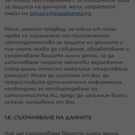
За помощ при свързване с отговорните лица
за защита на данните, моля, изпратете
имейл на
privacy@
ewopharma.
bg.
Моля, имайте предвид, че някои от тези
права са ограничени от приложимото
законодателство за защита на данните и
ние имаме право да събираме, обработваме и
съхраняваме Вашите лични данни, за да
изпълняваме нашите законови задължения
(напр.данни относно нежелана лекарствена
реакция). Може да изискаме от Вас да
предоставите допълнителна информация,
необходима за потвърждаване на
самоличността Ви, преди да изпълним всяко
искане, направено от Вас.
1.6. СЪХРАНЯВАНЕ НА ДАННИТЕ
Ние ще съхраняваме Вашите лични данни