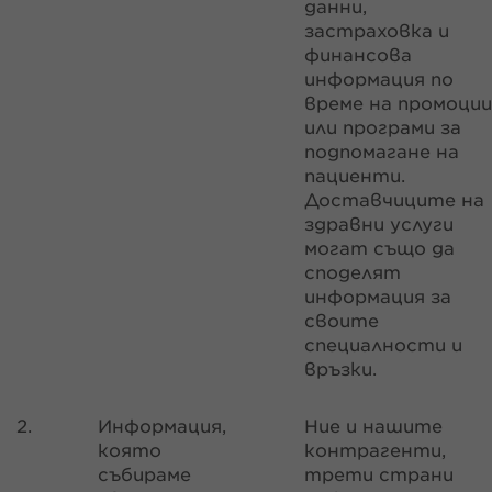
данни,
застраховка и
финансова
информация по
време на промоции
или програми за
подпомагане на
пациенти.
Доставчиците на
здравни услуги
могат също да
споделят
информация за
своите
специалности и
връзки.
2.
Информация,
Ние и нашите
която
контрагенти,
събираме
трети страни