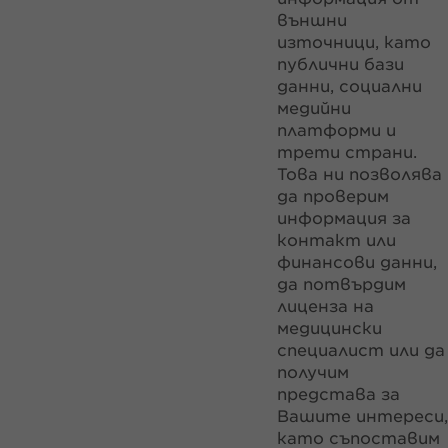
външни
източници, като
публични бази
данни, социални
медийни
платформи и
трети страни.
Това ни позволява
да проверим
информация за
контакт или
финансови данни,
да потвърдим
лиценза на
медицински
специалист или да
получим
представа за
Вашите интереси,
като съпоставим