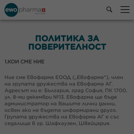
ПОЛИТИКА ЗА
ПОВЕРИТЕЛНОСТ
1.КОИ СМЕ НИЕ
Ние сме Евофарма ЕООД („Евофарма“), член
на групата дружества на Евофарма АГ.
Адресът ни е: България, град София, ПК 1700,
ул. 8-ми декември №13. Евофарма ще бъде
администратор на Вашите лични данни,
освен ако не бъдете информирани друго.
Групата дружества на Евофарма АГ е със
седалище в гр. Шафхаузен, Швейцария.