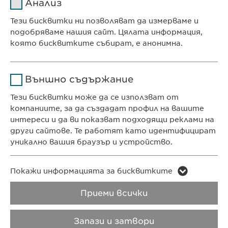
Анализ
Доставчик
sgalinski
Тези бисквитки ни позволяват да измерваме и
Ewopharma Ltd
подобряваме нашия сайт. Цялата информация,
Продължителност
1 година
ул. „8-ми декември“ № 13
която бисквитките събират, е анонимна.
София 1700
Съхранява състоянието
Име
Google Analytics
България
на съгласието на
Цел
Външно съдържание
бисквитките на
Доставчик
Google
потребителите.
Тези бисквитки може да се използват от
компаниите, за да създадат профил на вашите
КОНТАКТ
Продължителност
1 day
интереси и да ви показват подходящи реклами на
Телефон: +359 2 962 12 00
други сайтове. Те работят като идентифицират
Цел
Generates statistical data.
e-mail:
info@
ewopharma.bg
уникално вашия браузър и устройство.
contact@
ewopharma.bg
Име
LinkedIn
Име
vuid
Покажи информацията за бисквитките
ПОЛИТИКА ЗА
ПОЛИТИКА НА
Доставчик
LinkedIn
ПОВЕРИТЕЛНОСТ
БИСКВИТКИТЕ
Приеми всички
Доставчик
Vimeo
Продължителност
2 години
Продължителност
2 years
Авторски права
VPOIS
Запази и затвори