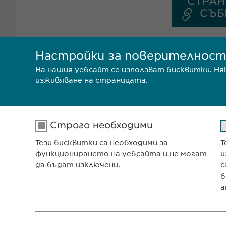
СТРАН
СЪБ
Настройки за поверителнос
На нашия уебсайт се използват бисквитки. Н
изживяване на страницата.
Строго необходими
Тези бисквитки са необходими за
Т
Ewophar
функционирането на уебсайта и не могат
и
ул. „8-м
да бъдат изключени.
с
София 1
б
а
Българи
Име
cookie_optin