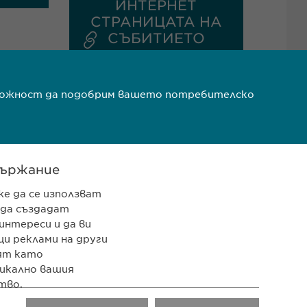
ИНТЕРНЕТ
СТРАНИЦАТА НА
СЪБИТИЕТО
ъзможност да подобрим вашето потребителско
ържание
же да се използват
 да създадат
 962 12 00
интереси и да ви
pharma.bg
и реклами на други
ят като
rma.bg
икално вашия
тво.
LinkedIn