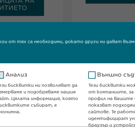
ИЦАТА НА
ИТИЕТО
т
якои от тях са необходими, докато други ни дават в
Анализ
Външно съд
ези бисквитки ни позволяват да
Тези бисквитки мо
ma Ltd
КОНТАКТ
змерваме и подобряваме нашия
от компаниите, за
и декември“ № 13
Телефон: +359 2
айт. Цялата информация, която
профил на вашите 
700
e-mail:
info@
ewo
исквитките събират, е
показват подходящ
нонимна.
сайтове. Те работ
я
contact@
ewopha
идентифицират ун
браузър и устройс
Google
Име