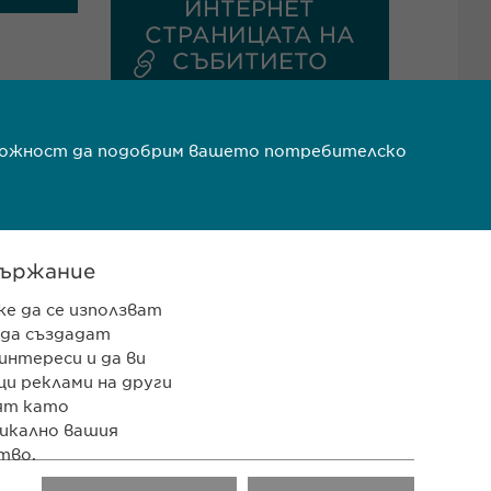
ИНТЕРНЕТ
СТРАНИЦАТА НА
СЪБИТИЕТО
ъзможност да подобрим вашето потребителско
ържание
же да се използват
 да създадат
 962 12 00
интереси и да ви
pharma.bg
и реклами на други
ят като
rma.bg
икално вашия
тво.
LinkedIn