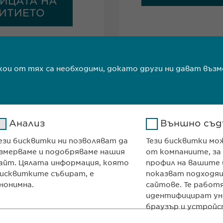
ИЦАТА НА
ИТИЕТО
т
якои от тях са необходими, докато други ни дават в
Анализ
Външно съд
ези бисквитки ни позволяват да
Тези бисквитки мо
ma Ltd
КОНТАКТ
змерваме и подобряваме нашия
от компаниите, за
и декември“ № 13
Телефон: +359 2
айт. Цялата информация, която
профил на вашите 
700
e-mail:
info@
ewo
исквитките събират, е
показват подходящ
нонимна.
сайтове. Те работ
я
contact@
ewopha
идентифицират ун
браузър и устройс
Google
Име