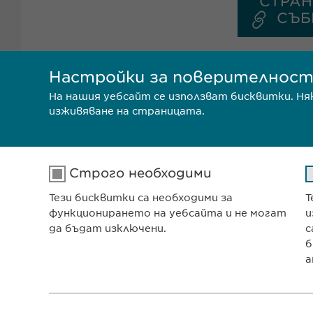
СТРАН
СЪБ
Настройки за поверителнос
На нашия уебсайт се използват бисквитки. Н
изживяване на страницата.
Строго необходими
Тези бисквитки са необходими за
Т
Ewophar
функционирането на уебсайта и не могат
и
ул. „8-м
да бъдат изключени.
с
София 1
б
а
Българи
Име
cookie_optin