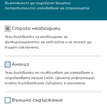
възможност да подобрим вашето
потребителско изживяване на страницата.
КОНТАКТ
Строго необходими
ПОСЕТЕТЕ ИНТЕРНЕТ СТРАНИЦАТА НА
Тези бисквитки са необходими за
СЪБИТИЕТО
функционирането на уебсайта и не могат да
бъдат изключени.
Име
cookie_optin
Анализ
Доставчик
sgalinski
Тези бисквитки ни позволяват да измерваме и
Ewopharma Ltd
подобряваме нашия сайт. Цялата информация,
Продължителност
1 година
ул. „8-ми декември“ № 13
която бисквитките събират, е анонимна.
София 1700
Съхранява състоянието
Име
Google Analytics
България
на съгласието на
Цел
Външно съдържание
бисквитките на
Доставчик
Google