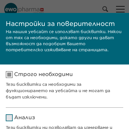
Настройки за поверителност
На нашия уебсайт се използват бисквитки. Някои
СРЕЩНЕТЕ СЕ С НАС
от тях са необходими, докато други ни дават
възможност да подобрим вашето
потребителско изживяване на страницата.
Ewopharma Ltd
Строго необходими
ул. „8-ми декември“ № 13
Тези бисквитки са необходими за
София 1700
функционирането на уебсайта и не могат да
България
бъдат изключени.
Име
cookie_optin
КОНТАКТ
Анализ
Телефон: +359 2 962 12 00
Доставчик
sgalinski
Тези бисквитки ни позволяват да измерваме и