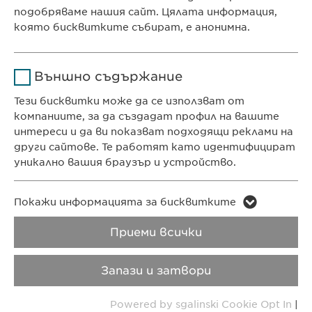
e-mail:
info@
ewopharma.bg
подобряваме нашия сайт. Цялата информация,
Продължителност
1 година
contact@
ewopharma.bg
която бисквитките събират, е анонимна.
Съхранява състоянието
ПОЛИТИКА ЗА
ПОЛИТИКА НА
Име
Google Analytics
на съгласието на
Цел
Външно съдържание
ПОВЕРИТЕЛНОСТ
БИСКВИТКИТЕ
бисквитките на
Доставчик
Google
потребителите.
Тези бисквитки може да се използват от
компаниите, за да създадат профил на вашите
Авторски права
VPOIS
Продължителност
1 day
интереси и да ви показват подходящи реклами на
други сайтове. Те работят като идентифицират
Copyright © Ewopharma AG
Цел
Generates statistical data.
уникално вашия браузър и устройство.
Име
LinkedIn
Име
vuid
Покажи информацията за бисквитките
Доставчик
LinkedIn
Приеми всички
Доставчик
Vimeo
Продължителност
2 години
Продължителност
2 years
Запази и затвори
Проследяване
Collects data on users
Цел
Powered by sgalinski Cookie Opt In
|
Цел
използването на
visiting the website.