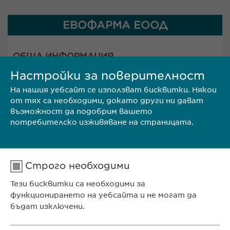
ЕВОФАРМА ЕООД
ОБЩА ИНФОРМАЦИЯ
София 1618, ул. 8-ми декември №13
Настройки за поверителност
Телефон: +359 2 962 12 00
e-mail:
На нашия уебсайт се използват бисквитки. Някои
от тях са необходими, докато други ни дават
info@
ewopharma.bg
/
contact@
ewopharma.bg
възможност да подобрим вашето
потребителско изживяване на страницата.
ЛЕКАРСТВЕНА БЕЗОПАСНОСТ
e-mail:
pharmacovigilance@
ewopharma.bg
Строго необходими
МЕДИЦИНСКА ИНФОРМАЦИЯ
Тези бисквитки са необходими за
e-mail:
medenquiry@
ewopharma.bg
функционирането на уебсайта и не могат да
бъдат изключени.