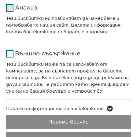
Име
cookie_optin
Анализ
Доставчик
sgalinski
Тези бисквитки ни позволяват да измерваме и
Ewopharma Ltd
подобряваме нашия сайт. Цялата информация,
Продължителност
1 година
ул. „8-ми декември“ № 13
която бисквитките събират, е анонимна.
София 1700
Съхранява състоянието
Име
Google Analytics
България
на съгласието на
Цел
Външно съдържание
бисквитките на
Доставчик
Google
потребителите.
Тези бисквитки може да се използват от
компаниите, за да създадат профил на вашите
КОНТАКТ
Продължителност
1 day
интереси и да ви показват подходящи реклами на
Телефон: +359 2 962 12 00
други сайтове. Те работят като идентифицират
Цел
e-mail:
info@
Generates statistical data.
ewopharma.bg
уникално вашия браузър и устройство.
contact@
ewopharma.bg
Име
LinkedIn
Име
vuid
Покажи информацията за бисквитките
ПОЛИТИКА ЗА
ПОЛИТИКА НА
Доставчик
LinkedIn
ПОВЕРИТЕЛНОСТ
БИСКВИТКИТЕ
Приеми всички
Доставчик
Vimeo
Продължителност
2 години
Продължителност
2 years