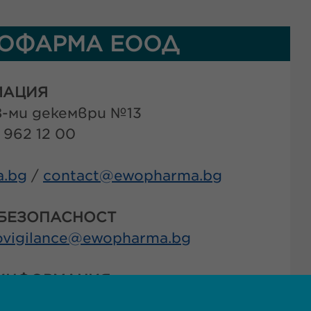
ОФАРМА ЕООД
МАЦИЯ
 8-ми декември №13
 962 12 00
.bg
/
contact@
ewopharma.bg
 БЕЗОПАСНОСТ
vigilance@
ewopharma.bg
ИНФОРМАЦИЯ
iry@
ewopharma.bg