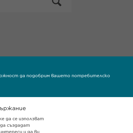
ъзможност да подобрим вашето потребителско
ържание
же да се използват
 да създадат
 962 12 00
интереси и да ви