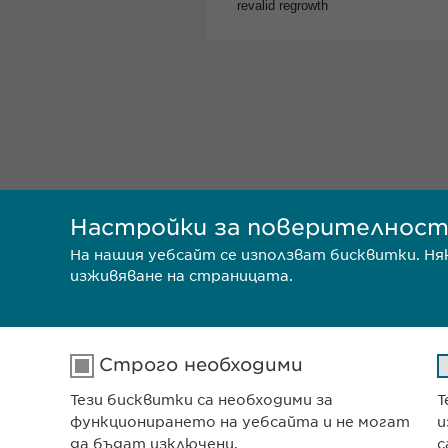
Настройки за поверителнос
На нашия уебсайт се използват бисквитки. Н
изживяване на страницата.
Строго необходими
Тези бисквитки са необходими за
Т
Ewophar
функционирането на уебсайта и не могат
и
ул. „8-м
да бъдат изключени.
с