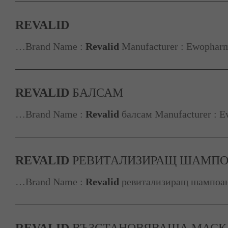
REVALID
…Brand Name :
Revalid
Manufacturer : Ewopharma
REVALID
БАЛСАМ
…Brand Name :
Revalid
балсам Manufacturer : E
REVALID
РЕВИТАЛИЗИРАЩ ШАМП
…Brand Name :
Revalid
ревитализиращ шампоан 
REVALID
ВЪЗСТАНОВЯВАЩА МАСК