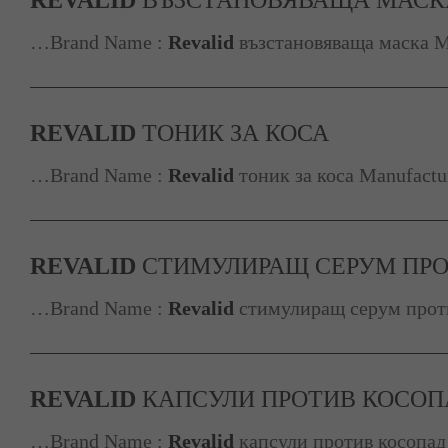
…Brand Name :
Revalid
възстановяваща маска Ma
REVALID
ТОНИК ЗА КОСА
…Brand Name :
Revalid
тоник за коса Manufactur
REVALID
СТИМУЛИРАЩ СЕРУМ ПРО
…Brand Name :
Revalid
стимулиращ серум против
REVALID
КАПСУЛИ ПРОТИВ КОСОП
…Brand Name :
Revalid
капсули против косопад 