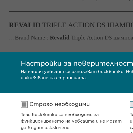
REVALID
TRIPLE ACTION DS ШАМП
…Brand Name :
Revalid
Triple Action DS шампоа
Настройки за поверителнос
На нашия уебсайт се използват бисквитки. Н
изживяване на страницата.
Строго необходими
Тези бисквитки са необходими за
Т
Ewophar
функционирането на уебсайта и не могат
и
ул. „8-м
да бъдат изключени.
с