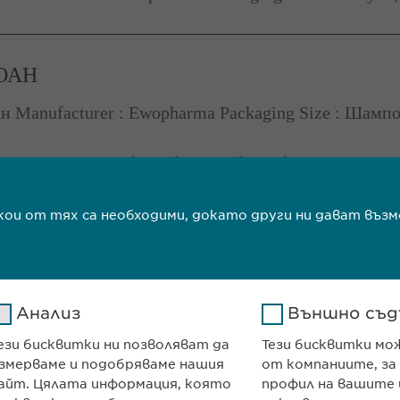
ОАН
н Manufacturer : Ewopharma Packaging Size : Шампо
Search results 1 until 10 of 16
1
2
next
т
якои от тях са необходими, докато други ни дават в
Анализ
Външно съд
ези бисквитки ни позволяват да
Тези бисквитки мо
ma Ltd
КОНТАКТ
змерваме и подобряваме нашия
от компаниите, за
и декември“ № 13
Телефон: +359 2
айт. Цялата информация, която
профил на вашите 