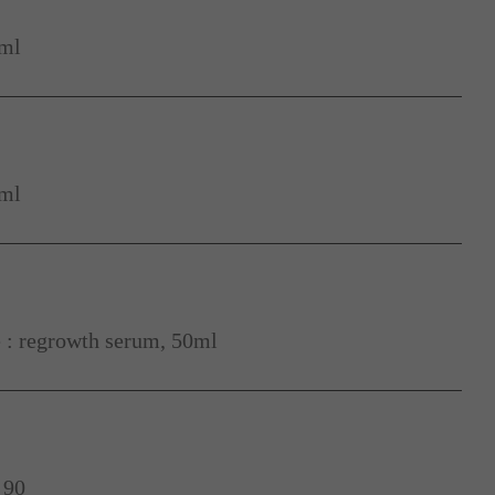
0ml
6ml
: regrowth serum, 50ml
 90