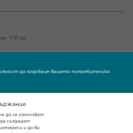
ан, 150 ml
ъзможност да подобрим вашето потребителско
ържание
же да се използват
 да създадат
 962 12 00
интереси и да ви