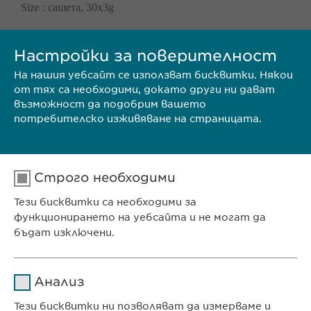
Size : сашета, 30x3g
Настройки за поверителност
SALOFALK
На нашия уебсайт се използват бисквитки. Някои
от тях са необходими, докато други ни дават
…Brand Name :
Salofalk
Manufacturer : Dr. Falk Packaging
възможност да подобрим вашето
потребителско изживяване на страницата.
Size : сашета, 100x1000mg
Строго необходими
SALOFALK
Тези бисквитки са необходими за
…Brand Name :
Salofalk
Manufacturer : Dr. Falk Packaging
функционирането на уебсайта и не могат да
бъдат изключени.
Size : клизми, 7x4g./60ml
Име
cookie_optin
Анализ
Доставчик
sgalinski
Тези бисквитки ни позволяват да измерваме и