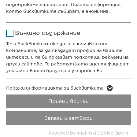
Ewopharma Ltd
подобряваме нашия сайт. Цялата информация,
Продължителност
1 година
ул. „8-ми декември“ № 13
която бисквитките събират, е анонимна.
София 1700
Съхранява състоянието
Име
Google Analytics
България
на съгласието на
Цел
Външно съдържание
бисквитките на
Доставчик
Google
потребителите.
Тези бисквитки може да се използват от
компаниите, за да създадат профил на вашите
КОНТАКТ
Продължителност
1 day
интереси и да ви показват подходящи реклами на
Телефон: +359 2 962 12 00
други сайтове. Те работят като идентифицират
e-mail:
info@
ewopharma.bg
Цел
Generates statistical data.
уникално вашия браузър и устройство.
contact@
ewopharma.bg
Име
LinkedIn
Име
vuid
Покажи информацията за бисквитките
ПОЛИТИКА ЗА
ПОЛИТИКА НА
Доставчик
LinkedIn
ПОВЕРИТЕЛНОСТ
БИСКВИТКИТЕ
Приеми всички
Доставчик
Vimeo
Продължителност
2 години
Продължителност
2 years
Авторски права
VPOIS
Запази и затвори
Проследяване
Collects data on users
Цел
Copyright © Ewopharma AG
Powered by sgalinski Cookie Opt In
|
Цел
използването на
visiting the website.