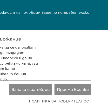
ъзможност да подобрим вашето потребителско
ържание
же да се използват
 да създадат
 962 12 00
интереси и да ви
pharma.bg
и реклами на други
ят като
rma.bg
икално вашия
тво.
LinkedIn
Запази и затвори
Приеми всички
VPOIS
Copyright © Ewopharma AG
LinkedIn
ПОЛИТИКА ЗА ПОВЕРИТЕЛНОСТ
ст
2 години