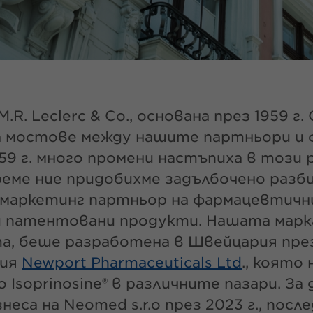
R. Leclerc & Co., основана през 1959 г
а мостове между нашите партньори и 
9 г. много промени настъпиха в този р
реме ние придобихме задълбочено разби
 маркетинг партньор на фармацевтични
и патентовани продукти. Нашата мар
а, беше разработена в Швейцария през 1
ния
Newport Pharmaceuticals Ltd
., която
Isoprinosine® в различните пазари. За
неса на Neomed s.r.o през 2023 г., по