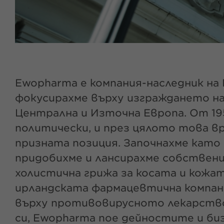
Ewopharma е компания-наследник на M.
фокусирахме върху изграждането н
Централна и Източна Европа. От 195
политически, и през цялото това в
призната позиция. Започнахме като
придобихме и лансирахме собствен
холистична грижа за косата и кожат
ирландската фармацевтична компа
върху противовирусното лекарство 
си, Ewopharma пое дейностите и биз