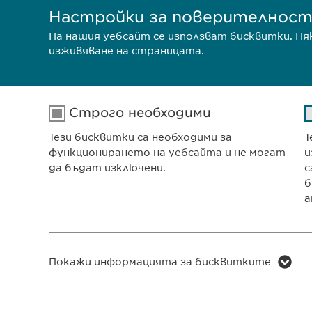
Настройки за поверителнос
На нашия уебсайт се използват бисквитки. Н
изживяване на страницата.
Строго необходими
Тези бисквитки са необходими за
Т
Ewophar
функционирането на уебсайта и не могат
и
ул. „8-м
да бъдат изключени.
с
София 1
б
а
Българи
Име
cookie_optin
ПОЛИТИКА ЗА ПОВЕРИТЕЛН
Покажи информацията за бисквитките
Доставчик
sgalinski
ПОЛИТИКА НА БИСКВИТКИ
Продължителност
1 година