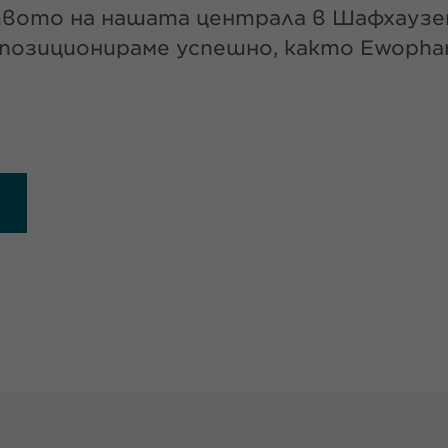
твото на нашата централа в Шафхаузе
 позиционираме успешно, както Ewopha