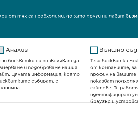
т
якои от тях са необходими, докато други ни дават в
Анализ
Външно съд
ези бисквитки ни позволяват да
Тези бисквитки мо
ma Ltd
КОНТАКТ
змерваме и подобряваме нашия
от компаниите, за
и декември“ № 13
Телефон: +359 2
айт. Цялата информация, която
профил на вашите 
700
e-mail:
info@
ewo
исквитките събират, е
показват подходящ
нонимна.
сайтове. Те работ
я
contact@
ewopha
идентифицират ун
браузър и устройс
Google
Име
Име
ОСТ
Авторски права
Analytics
Доставчик
ТЕ
Доставчик
Google
Продължително