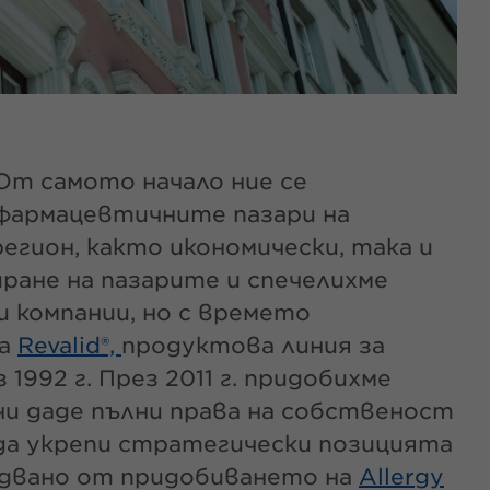
. От самото начало ние се
фармацевтичните пазари на
егион, както икономически, така и
ране на пазарите и спечелихме
 компании, но с времето
ка
Revalid®,
продуктова линия за
992 г. През 2011 г. придобихме
 ни даде пълни права на собственост
 да укрепи стратегически позицията
следвано от придобиването на
Allergy